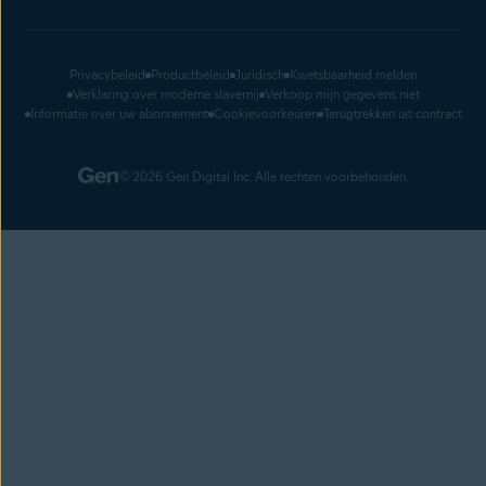
Privacybeleid
Productbeleid
Juridisch
Kwetsbaarheid melden
Verklaring over moderne slavernij
Verkoop mijn gegevens niet
Informatie over uw abonnement
Cookievoorkeuren
Terugtrekken uit contract
© 2026 Gen Digital Inc. Alle rechten voorbehouden.