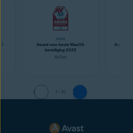
2026
23
Award voor beste MacOS-
Award voo
beveiliging 2025
AV-Test
1 / 20