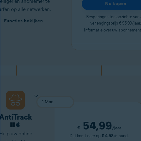
eiliger en anoniemer te
Nu kopen
urfen op alle netwerken.
Besparingen ten opzichte van
Functies bekijken
verlengingsprijs € 93,99/jaar.
Informatie over uw abonnemen
AntiTrack
54,99
€
/jaar
Help uw online
Dat komt neer op
€ 4,58
/maand.