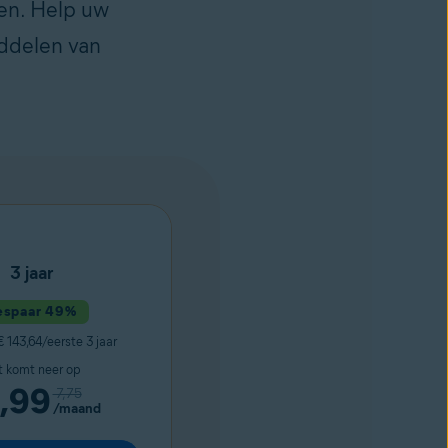
en. Help uw
iddelen van
3 jaar
espaar 49%
 143,64/eerste 3 jaar
t komt neer op
,99
7,75
/maand