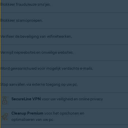
Blokkeer frauduleuze sms'jes.
Blokkeer scamoproepen.
Verifieer de beveiliging van wifinetwerken.
Vermijd nepwebsites en onveilige websites
.
Word gewaarschuwd voor mogelijk verdachte e-mails.
Stop aanvallen via externe toegang op uw pc.
SecureLine VPN
voor uw veiligheid en
online privacy
Cleanup Premium
voor het
opschonen en
optimaliseren van uw pc