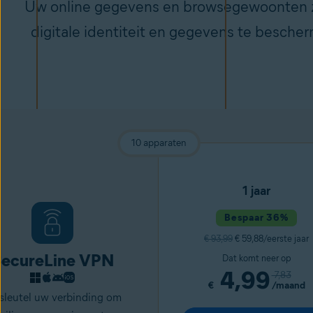
Uw online gegevens en browsegewoonten zij
digitale identiteit en gegevens te besche
10 apparaten
1 jaar
Bespaar 36%
€ 93,99
€ 59,88/eerste jaar
ecureLine VPN
Dat komt neer op
4,99
7,83
€
/maand
sleutel uw verbinding om