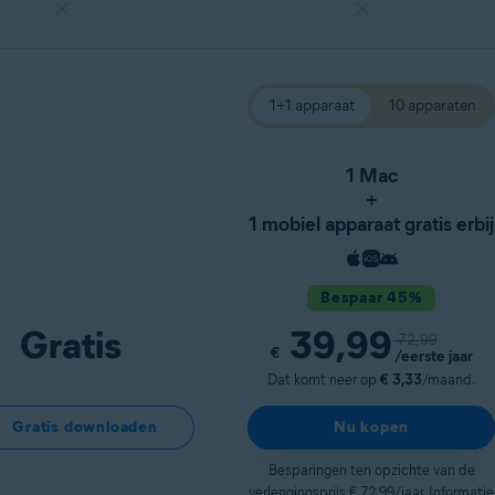
1+1 apparaat
10 apparaten
1 Mac
+
1 mobiel apparaat gratis erbij
Bespaar 45%
Gratis
39,99
72,99
€
/eerste jaar
Dat komt neer op
€ 3,33
/maand.
Gratis downloaden
Nu kopen
Besparingen ten opzichte van de
verlengingsprijs € 72,99/jaar. Informatie