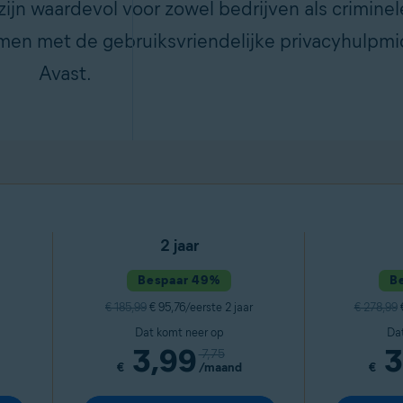
n waardevol voor zowel bedrijven als criminel
rmen met de gebruiksvriendelijke privacyhulpm
Avast.
2 jaar
Bespaar 49%
B
€ 185,99
€ 95,76/eerste 2 jaar
€ 278,99
€
Dat komt neer op
Da
3,99
3
7,75
€
/maand
€