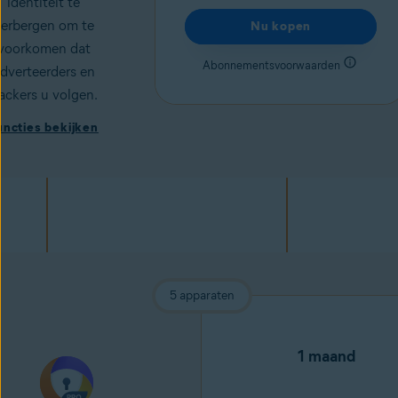
identiteit te
verbergen om te
Nu kopen
voorkomen dat
Abonnementsvoorwaarden
dverteerders en
ackers
u volgen.
uncties bekijken
5 apparaten
1 maand