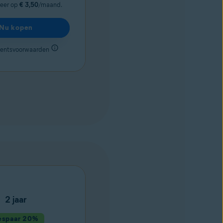
neer op
€ 3,50
/maand.
Nu kopen
entsvoorwaarden
2 jaar
espaar 20%