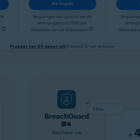
Nu kopen
 de
Besparingen ten opzichte van de
Besparinge
verlengingsprijs € 93,99/jaar.
verlengin
t
Informatie over uw abonnement
Informatie 
Probeer het 60 dagen uit
(U betaalt $0 aan de kassa)
BreachGuard
4
Bescherm uw
€