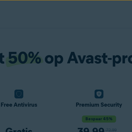
t
50%
op Avast-pr
Free Antivirus
Premium Security
Bespaar 45%
Gratis
39,99
72,99