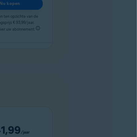
Nu kopen
n ten opzichte van de
gsprijs € 93,99/jaar.
over uw abonnement
1,99
/jaar