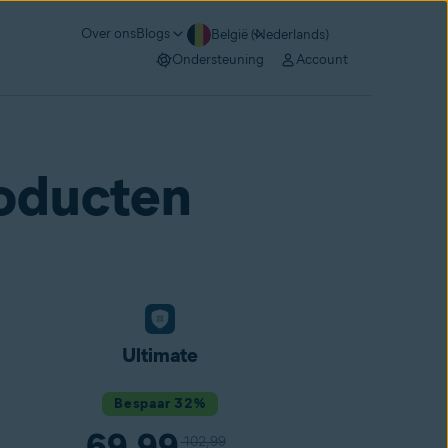
Over ons
Blogs
België (Nederlands)
Ondersteuning
Account
oducten
Ultimate
Bespaar 32%
69,99
102,99