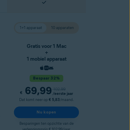
1+1 apparaat
10 apparaten
Gratis voor 1 Mac
+
1 mobiel apparaat
Bespaar 32%
69,99
102,99
€
/eerste jaar
Dat komt neer op
€ 5,83
/maand.
Nu kopen
Besparingen ten opzichte van de
verlengingsprijs € 102,99/jaar.