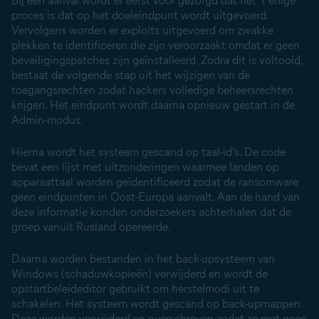
Bij een aanval wordt er eerst voor gezorgd dat het 't enige
proces is dat op het doeleindpunt wordt uitgevoerd.
Vervolgens worden er exploits uitgevoerd om zwakke
plekken te identificeren die zijn veroorzaakt omdat er geen
beveiligingspatches zijn geïnstalleerd. Zodra dit is voltooid,
bestaat de volgende stap uit het wijzigen van de
toegangsrechten zodat hackers volledige beheersrechten
krijgen. Het eindpunt wordt daarna opnieuw gestart in de
Admin-modus.
Hierna wordt het systeem gescand op taal-id's. De code
bevat een lijst met uitzonderingen waarmee landen op
apparaattaal worden geïdentificeerd zodat de ransomware
geen eindpunten in Oost-Europa aanvalt. Aan de hand van
deze informatie konden onderzoekers achterhalen dat de
groep vanuit Rusland opereerde.
Daarna worden bestanden in het back-upsysteem van
Windows (schaduwkopieën) verwijderd en wordt de
opstartbeleideditor gebruikt om herstelmodi uit te
schakelen. Het systeem wordt gescand op back-upmappen.
Deze worden verwijderd en overschreven zodat ze met geen