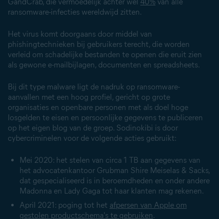
GandCrab, die vermoedelijk achter wel
40%
van alle
ransomware-infecties wereldwijd zitten.
Het
virus
komt doorgaans door middel van
phishingtechnieken
bij gebruikers terecht, die worden
verleid om schadelijke bestanden te openen die eruit zien
als gewone e-mailbijlagen, documenten en spreadsheets.
Bij dit type
malware
ligt de nadruk op
ransomware-
aanvallen
met een hoog profiel, gericht op grote
organisaties en openbare personen met als doel hoge
losgelden te eisen en persoonlijke gegevens te publiceren
op het eigen blog van de groep. Sodinokibi is door
cybercriminelen voor de volgende acties gebruikt:
Mei 2020: het stelen van circa 1 TB aan gegevens van
het advocatenkantoor Grubman Shire Meiselas & Sacks,
dat gespecialiseerd is in beroemdheden en onder andere
Madonna en Lady Gaga tot haar klanten mag rekenen.
April 2021: poging tot het
afpersen van Apple om
gestolen productschema's te gebruiken
.