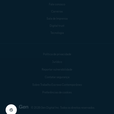
Fale conosco
Carreiras
Sala de Imprensa
Digital trust
Tecnologia
Política de privacidade
Jurídico
Reportar vulnerabilidade
Contatar segurança
Sobre Trabalho Escravo Contemporâneo
Preferências de cookies
© 2026 Gen Digital Inc. Todos os direitos reservados.