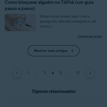
Como bloquear alguém no TikTok (um guia
passo a passo)
Mídias sociais podem expor você a
perseguição, atenção indesejada ou até
mesmo ...
Continuar lendo
Mostrar mais artigos
1
...
3
4
5
...
11
Tópicos relacionados