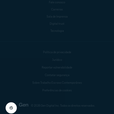
Fale conosco
Carreiras
Sala de Imprensa
Digital trust
Tecnologia
Política de privacidade
Jurídico
Reportar vulnerabilidade
Contatar segurança
Sobre Trabalho Escravo Contemporâneo
Preferências de cookies
© 2026 Gen Digital Inc. Todos os direitos reservados.