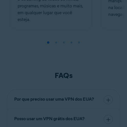
manipula
programas, músicas e muito mais,
na locali
em qualquer lugar que você
navegaçã
esteja.
FAQs
Por que preciso usar uma VPN dos EUA?
Usar uma VPN dos EUA oculta sua identidade e
atividade online, permitindo
navegar com
Posso usar um VPN grátis dos EUA?
privacidade
e liberdade. Além de ocultar seu
Você pode usar uma VPN gratuita com servidores