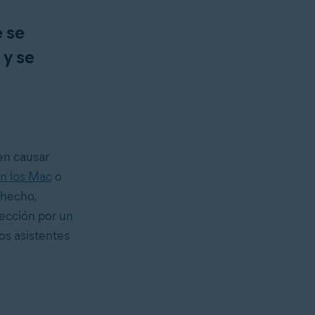
e se
 y se
en causar
en los Mac
o
 hecho,
fección por un
os asistentes