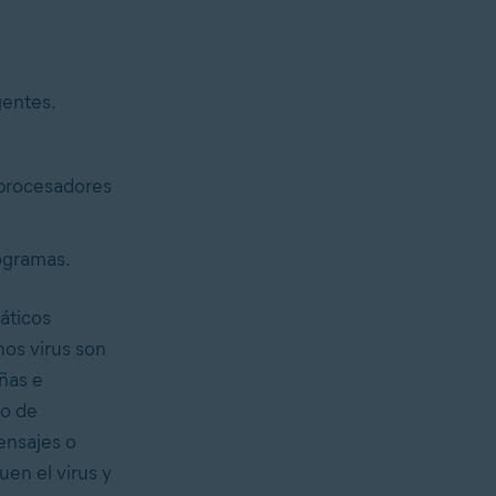
gentes.
.
 procesadores
ogramas.
áticos
os virus son
ñas e
bo de
ensajes o
uen el virus y