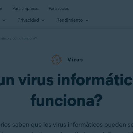
ar
Para empresas
Para socios
d
Privacidad
Rendimiento
rmático y cómo funciona?
Virus
un virus informáti
funciona?
rios saben que los virus informáticos pueden s