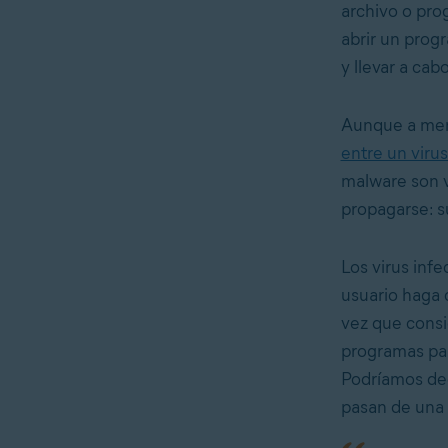
archivo o pro
abrir un prog
y llevar a ca
Aunque a menu
entre un viru
malware son vi
propagarse: su
Los virus infe
usuario haga 
vez que consi
programas par
Podríamos dec
pasan de una 