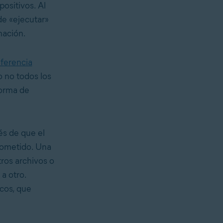
ositivos. Al
de «ejecutar»
mación.
iferencia
o no todos los
forma de
.
és de que el
rometido. Una
tros archivos o
a otro.
cos, que