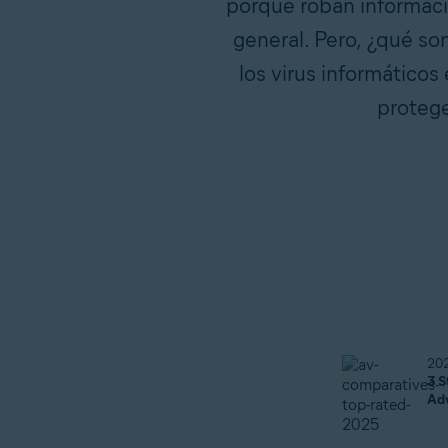
porque roban informaci
general. Pero, ¿qué so
los virus informáticos
protege
20
3 S
Ad