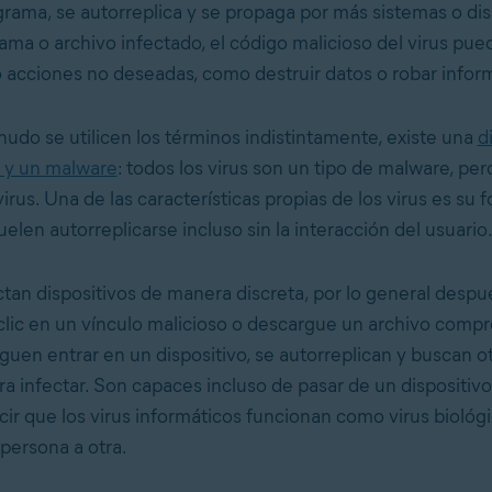
grama, se autorreplica y se propaga por más sistemas o disp
rama o archivo infectado, el código malicioso del virus pue
bo acciones no deseadas, como destruir datos o robar infor
do se utilicen los términos indistintamente, existe una
d
s y un malware
: todos los virus son un tipo de malware, per
rus. Una de las características propias de los virus es su 
elen autorreplicarse incluso sin la interacción del usuario
ctan dispositivos de manera discreta, por lo general despu
clic en un vínculo malicioso o descargue un archivo comp
guen entrar en un dispositivo, se autorreplican y buscan o
a infectar. Son capaces incluso de pasar de un dispositivo 
ir que los virus informáticos funcionan como virus biológi
persona a otra.