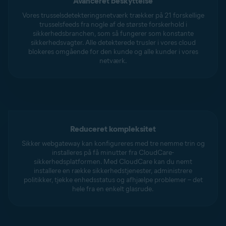
Avanceret beskyttelse
Vores trusselsdetekteringsnetværk trækker på 21 forskellige
trusselsfeeds fra nogle af de største forskerhold i
sikkerhedsbranchen, som så fungerer som konstante
sikkerhedsvagter. Alle detekterede trusler i vores cloud
blokeres omgående for den kunde og alle kunder i vores
netværk.
Reduceret kompleksitet
Sikker webgateway kan konfigureres med tre nemme trin og
installeres på få minutter fra CloudCare-
sikkerhedsplatformen. Med CloudCare kan du nemt
installere en række sikkerhedstjenester, administrere
politikker, tjekke enhedsstatus og afhjælpe problemer – det
hele fra en enkelt glasrude.