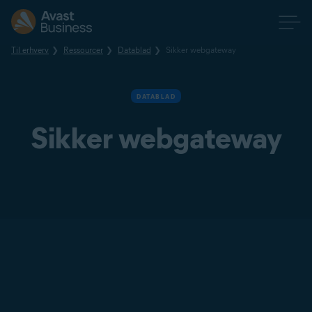
Til erhverv
Ressourcer
Datablad
Sikker webgateway
DATABLAD
Sikker webgateway