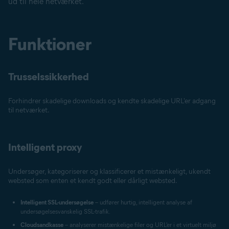
ud til hele netværket.
Funktioner
Trusselssikkerhed
Forhindrer skadelige downloads og kendte skadelige URL'er adgang
til netværket.
Intelligent proxy
Undersøger, kategoriserer og klassificerer et mistænkeligt, ukendt
websted som enten et kendt godt eller dårligt websted.
Intelligent SSL-undersøgelse
– udfører hurtig, intelligent analyse af
undersøgelsesvanskelig SSL-trafik.
Cloudsandkasse
– analyserer mistænkelige filer og URL'er i et virtuelt miljø