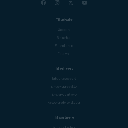
Til private
Support
Sikkerhed
Fortrolighed
Ydeevne
Til erhverv
Erhvervssupport
Erhvervsprodukter
Erhvervspartnere
Associerede selskaber
Til partnere
Mobiludbydere