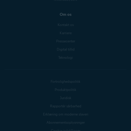
Om os
Kontakt os
Karriere
Pressecenter
Digital tillid
Teknologi
Fortrolighedspolitik
Produktpolitik
Juridisk
Rapportér sårbarhed
Erklæring om moderne slaveri
Abonnementsoplysninger
Cookie-indstillinger