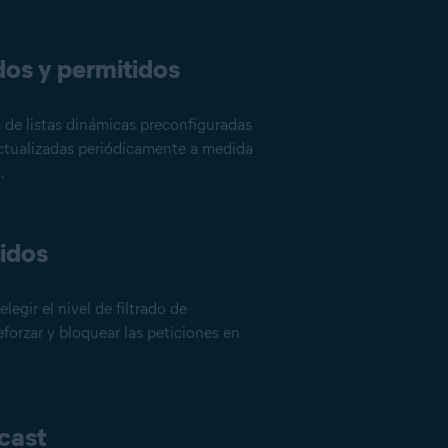
dos y permitidos
 de listas dinámicas preconfiguradas
ctualizadas periódicamente a medida
.
nidos
legir el nivel de filtrado de
forzar y bloquear las peticiones en
cast