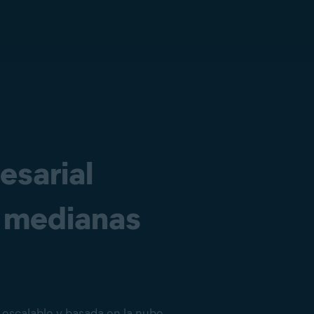
esarial
y medianas
escalable y basada en la nube