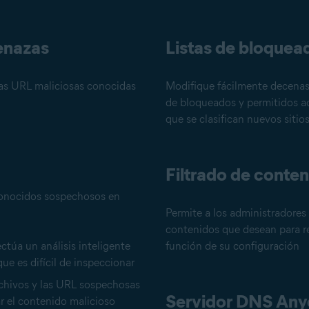
enazas
Listas de bloquea
 las URL maliciosas conocidas
Modifique fácilmente decenas
de bloqueados y permitidos a
que se clasifican nuevos sitios
Filtrado de conte
sconocidos sospechosos en
Permite a los administradores e
contenidos que desean para re
ctúa un análisis inteligente
función de su configuración
que es difícil de inspeccionar
rchivos y las URL sospechosas
Servidor DNS Any
ar el contenido malicioso