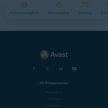
Geschwindigkeit
Bereinigung
Gaming
Har
Für Privatanwender
Kundendienst
Sicherheit
Privatsphäre