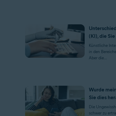
Unterschied
(KI), die S
Künstliche Inte
in den Bereich
Aber die...
Wurde mein
Sie dies he
Die Ungewisshe
schwer zu ertra