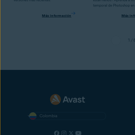
temporal de Photoshop en
Más información
Más in
1 / 
Colombia