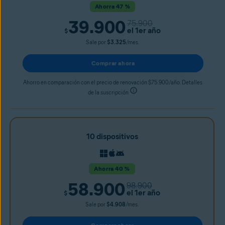
Ahorra 47 %
39.900
75.900
el 1er año
$
Sale por
$3.325
/mes.
Comprar ahora
Ahorro en comparación con el precio de renovación $75.900/año. Detalles
de la suscripción
10 dispositivos
Ahorra 40 %
58.900
98.900
el 1er año
$
Sale por
$4.908
/mes.