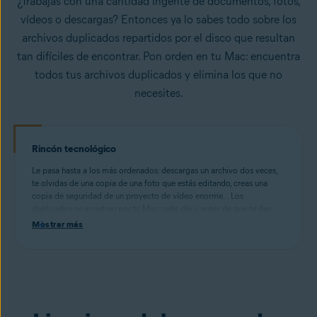
¿Trabajas con una cantidad ingente de documentos, fotos,
vídeos o descargas? Entonces ya lo sabes todo sobre los
archivos duplicados repartidos por el disco que resultan
tan difíciles de encontrar. Pon orden en tu Mac: encuentra
todos tus archivos duplicados y elimina los que no
necesites.
Rincón tecnológico
Le pasa hasta a los más ordenados: descargas un archivo dos veces,
te olvidas de una copia de una foto que estás editando, creas una
copia de seguridad de un proyecto de vídeo enorme... Los
duplicados se arrastran por tu Mac cada día y, antes de que te des
cuenta, estás desperdiciando gigabytes de espacio de disco en
Mostrar más
clones que ya no necesitas.
Nuestro Buscador de duplicados analiza el disco en profundidad para
detectar documentos, imágenes, canciones, vídeos, carpetas u otros
archivos duplicados. Utiliza el tamaño del archivo, la fecha o nuestra
vista previa para decidir qué clon necesitas y de cuál puedes
deshacerte.