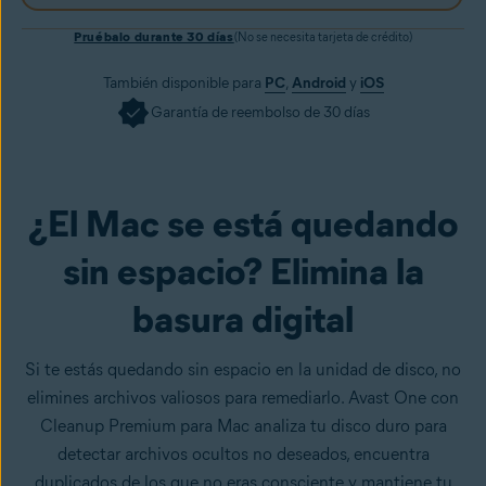
Pruébalo durante 30 días
(No se necesita tarjeta de crédito)
También disponible para
PC
,
Android
y
iOS
Garantía de reembolso de 30 días
¿El Mac se está quedando
Consíguelo ya
sin espacio? Elimina la
basura digital
Si te estás quedando sin espacio en la unidad de disco, no
elimines archivos valiosos para remediarlo. Avast One con
Cleanup Premium para Mac analiza tu disco duro para
detectar archivos ocultos no deseados, encuentra
duplicados de los que no eras consciente y mantiene tu