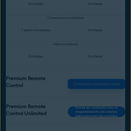
Ilimitadas
Ilimitadas
Conexiones simultáneas
1 sesión simultánea
Ilimitadas
Administradores
Ilimitadas
Ilimitadas
Premium Remote
Component initialization failed
Control
Premium Remote
Ponte en contacto con el
departamento de ventas
Control Unlimited
para conocer los precios