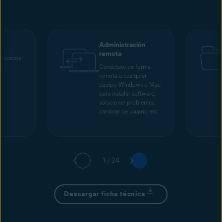
Administración
remota
 rápidos
L
Conéctate de forma
remota a cualquier
equipo Windows o Mac
para instalar software,
solucionar problemas,
cambiar de usuario, etc.
1 / 24
Descargar ficha técnica