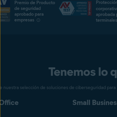
Protecció
Premio de Producto
de seguridad
corporati
aprobado para
aprobada 
empresas
terminale
Tenemos lo q
re nuestra selección de soluciones de ciberseguridad para
ffice
Small Busines