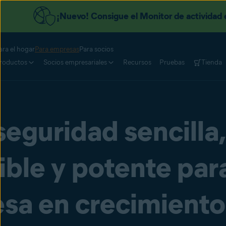
¡Nuevo! Consigue el Monitor de actividad e
ara el hogar
Para empresas
Para socios
roductos
Socios empresariales
Recursos
Pruebas
Tienda
eguridad sencilla,
ble y potente par
sa en crecimiento