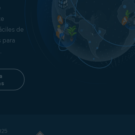
e
te
áciles de
s para
.
a
as
025