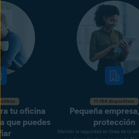
ositivos
11-100 dispositivos
a tu oficina
Pequeña empresa,
la que puedes
protección
iar
Mantén la seguridad en línea de tu em