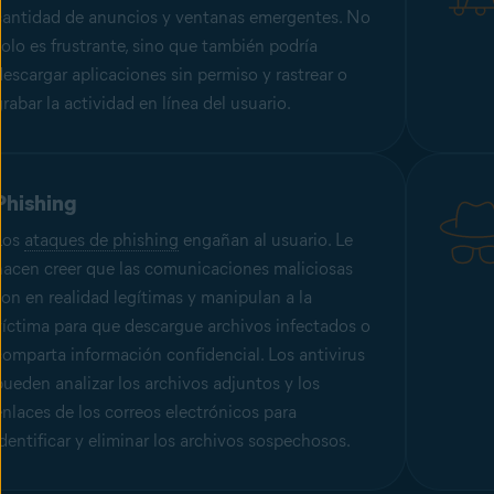
cantidad de anuncios y ventanas emergentes. No
solo es frustrante, sino que también podría
descargar aplicaciones sin permiso y rastrear o
grabar la actividad en línea del usuario.
Phishing
Los
ataques de phishing
engañan al usuario. Le
hacen creer que las comunicaciones maliciosas
son en realidad legítimas y manipulan a la
víctima para que descargue archivos infectados o
comparta información confidencial. Los antivirus
pueden analizar los archivos adjuntos y los
enlaces de los correos electrónicos para
identificar y eliminar los archivos sospechosos.