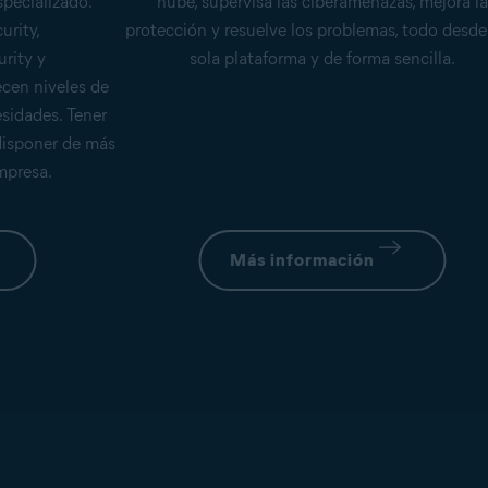
pecializado.
nube, supervisa las ciberamenazas, mejora la
urity,
protección y resuelve los problemas, todo desd
rity y
sola plataforma y de forma sencilla.
cen niveles de
sidades. Tener
disponer de más
mpresa.
Más información