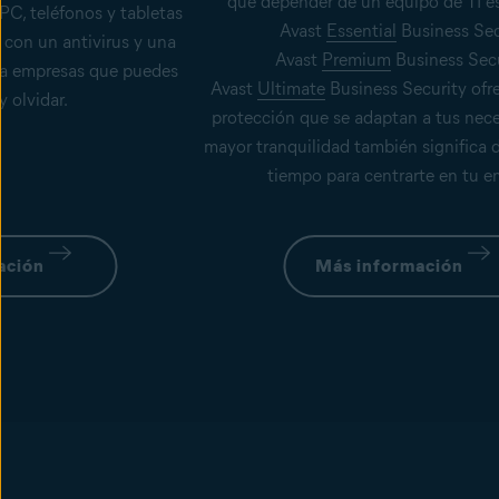
que depender de un equipo de TI es
PC, teléfonos y tabletas
Avast
Essential
Business Sec
 con un antivirus y una
Avast
Premium
Business Secu
ra empresas que puedes
Avast
Ultimate
Business Security ofre
y olvidar.
protección que se adaptan a tus nece
mayor tranquilidad también significa 
tiempo para centrarte en tu e
ación
Más información