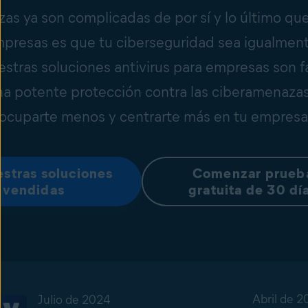
as ya son complicadas de por sí y lo último qu
mpresas es que tu ciberseguridad sea igualmen
stras soluciones antivirus para empresas son f
na potente protección contra las ciberamenaza
ocuparte menos y centrarte más en tu empresa
estras soluciones
Comenzar prueb
 vendidas
gratuita de 30 dí
Abril de 2
Julio de 2024