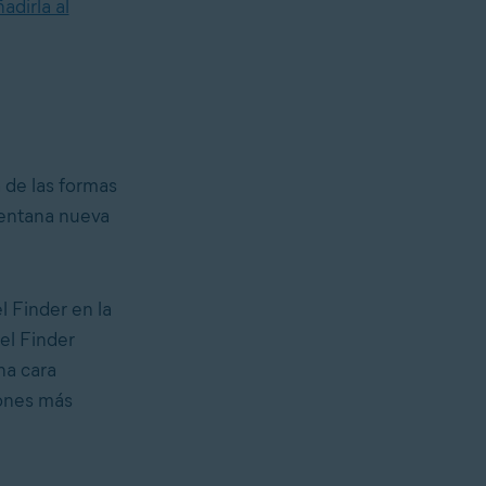
adirla al
a de las formas
ventana nueva
l Finder en la
el Finder
na cara
iones más