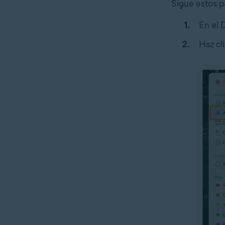
Sigue estos p
En el 
Haz cl