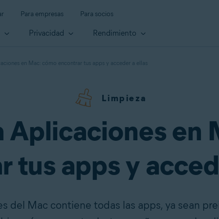
ar
Para empresas
Para socios
d
Privacidad
Rendimiento
caciones en Mac: cómo encontrar tus apps y acceder a ellas
Limpieza
a Aplicaciones en
r tus apps y accede
es del Mac contiene todas las apps, ya sean pre