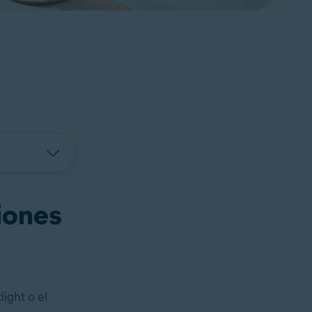
iones
ight o el