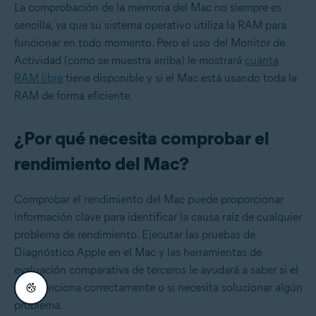
La comprobación de la memoria del Mac no siempre es
sencilla, ya que su sistema operativo utiliza la RAM para
funcionar en todo momento. Pero el uso del Monitor de
Actividad (como se muestra arriba) le mostrará
cuánta
RAM libre
tiene disponible y si el Mac está usando toda la
RAM de forma eficiente.
¿Por qué necesita comprobar el
rendimiento del Mac?
Comprobar el rendimiento del Mac puede proporcionar
información clave para identificar la causa raíz de cualquier
problema de rendimiento. Ejecutar las pruebas de
Diagnóstico Apple en el Mac y las herramientas de
evaluación comparativa de terceros le ayudará a saber si el
Mac funciona correctamente o si necesita solucionar algún
problema.