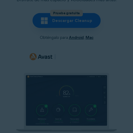
Prueba gratuita
Descargar Cleanup
Obténgalo para
Android
,
Mac