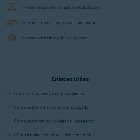
un rendimiento óptimo del PC.
clasificación por estrellas que indica la
Herramienta de eliminación de bloatware
puntuación que otros usuarios han dado a la
aplicación. Si lo prefiere, puede poner la
Herramienta de limpieza del navegador
aplicación en «cuarentena» para simular su
eliminación. Más adelante, si ve que es una
Herramienta Limpiador de registro
aplicación que no usa, la puede borrar y, si decide
que quiere tenerla, la puede volver a poner en su
sitio.
Enlaces útiles
Qué es el bloatware y cómo se elimina
Cómo se borra el historial del navegador
Cómo se borran las cookies del navegador
Cómo limpiar la memoria caché en un Mac