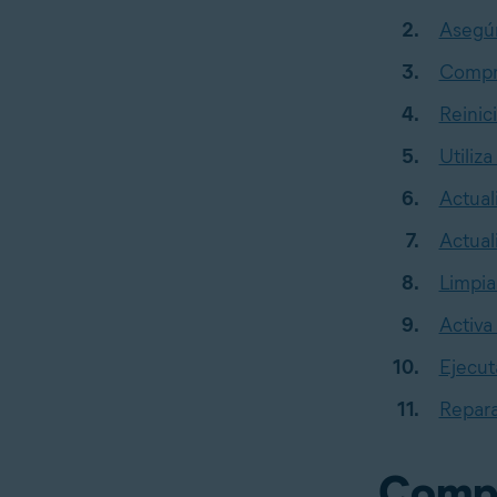
Asegúr
Compru
Reinic
Utiliz
Actual
Actual
Limpia
Activa
Ejecut
Repara
Compr