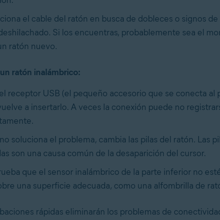
ciona el cable del ratón en busca de dobleces o signos de
eshilachado. Si los encuentras, probablemente sea el m
un ratón nuevo.
 un ratón inalámbrico:
 el receptor USB (el pequeño accesorio que se conecta al po
vuelve a insertarlo. A veces la conexión puede no registrar
tamente.
no soluciona el problema, cambia las pilas del ratón. Las pi
as son una causa común de la desaparición del cursor.
eba que el sensor inalámbrico de la parte inferior no est
obre una superficie adecuada, como una alfombrilla de rat
aciones rápidas eliminarán los problemas de conectivid