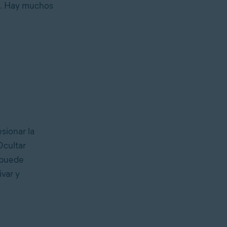
es. Hay muchos
sionar la
Ocultar
o puede
var y