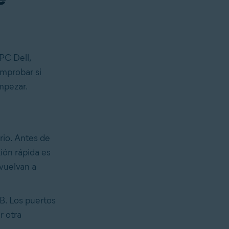
 PC Dell,
mprobar si
mpezar.
rio. Antes de
ión rápida es
 vuelvan a
B. Los puertos
r otra