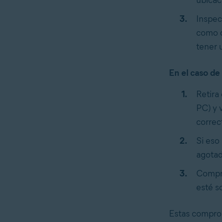
Inspec
como d
tener 
En el caso de
Retira
PC) y 
correc
Si eso 
agotad
Compru
esté s
Estas comprob