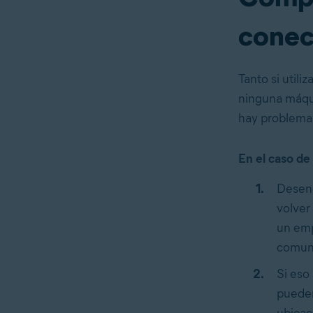
conec
Tanto si utili
ninguna máqui
hay problemas
En el caso de
Desenc
volver
un emp
comun
Si eso
pueden 
ubicac