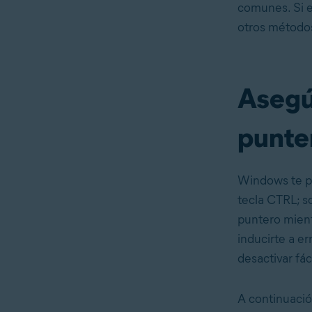
comunes. Si e
otros métodos
Asegúr
punte
Windows te pe
tecla CTRL; so
puntero mient
inducirte a e
desactivar fá
A continuació