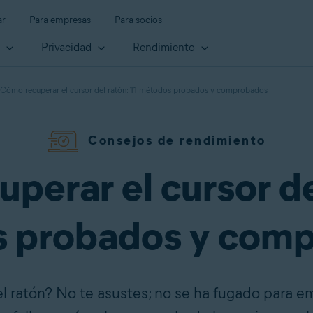
ar
Para empresas
Para socios
d
Privacidad
Rendimiento
Cómo recuperar el cursor del ratón: 11 métodos probados y comprobados
Consejos de rendimiento
perar el cursor del
 probados y com
l ratón? No te asustes; no se ha fugado para 