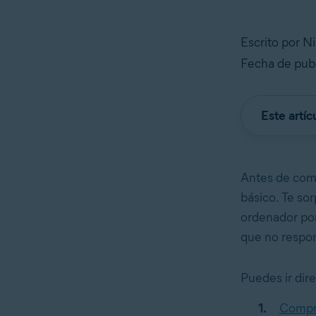
Escrito por N
Fecha de publ
Este artíc
Antes de comp
básico. Te so
ordenador por
que no respo
Puedes ir dir
Compru