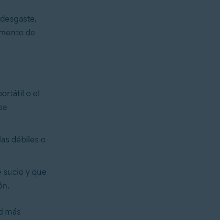
 desgaste,
omento de
rtátil o el
se
las débiles o
é sucio y que
ón.
ad más