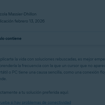
icola Massier-Dhillon
icación febrero 13, 2026
ulo contiene
licarte la vida con soluciones rebuscadas, es mejor empez
rprendería la frecuencia con la que un cursor que no apare
tátil o PC tiene una causa sencilla, como una conexión flo
nde.
ectamente a tu solución preferida aquí:
eba si hay problemas de conectividad