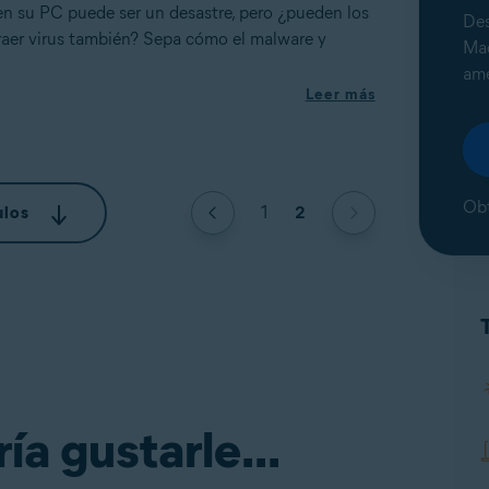
 en su PC puede ser un desastre, pero ¿pueden los
Des
raer virus también? Sepa cómo el malware y
Mac
ame
Leer más
Obt
1
2
ulos
a gustarle...