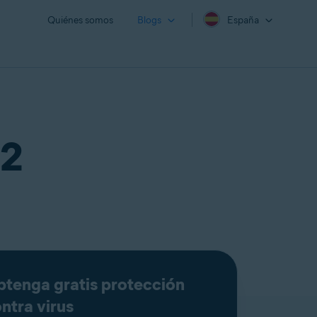
Quiénes somos
Blogs
España
 2
tenga gratis protección
ntra virus