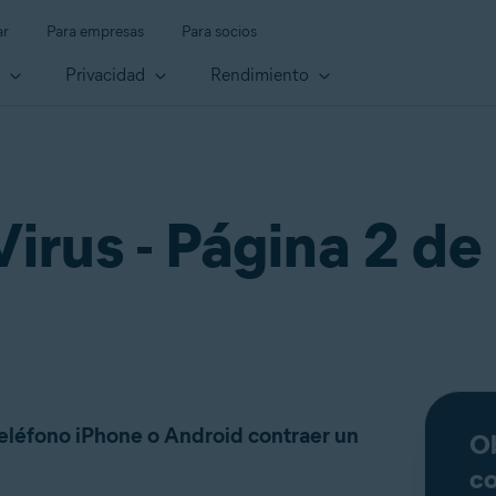
ar
Para empresas
Para socios
d
Privacidad
Rendimiento
Virus - Página 2 de
eléfono iPhone o Android contraer un
Ob
co