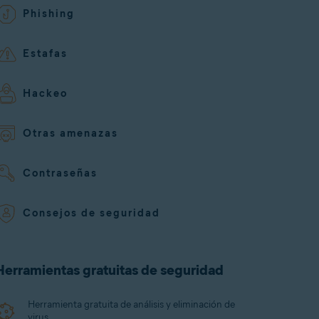
Phishing
Estafas
Hackeo
Otras amenazas
Contraseñas
¿Qué es un script kiddie?
¿Qué es la ap
seguro chatea
Consejos de seguridad
Herramientas gratuitas de seguridad
Herramienta gratuita de análisis y eliminación de
virus