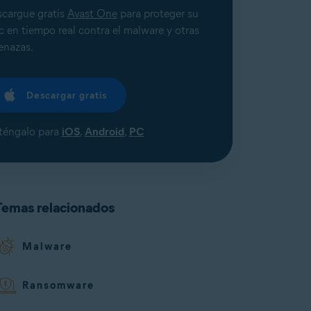
cargue gratis
Avast One
para proteger su
 en tiempo real contra el malware y otras
nazas.
Descargar gratis
éngalo para
iOS
,
Android
,
PC
Temas relacionados
Malware
Ransomware