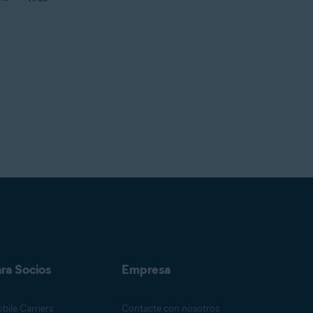
ra Socios
Empresa
bile Carriers
Contacte con nosotros