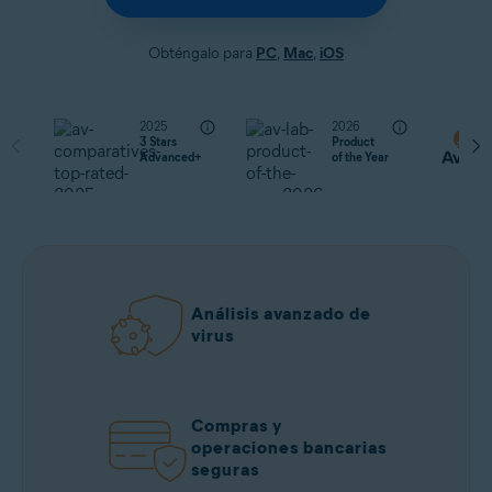
Obténgalo para
PC
,
Mac
,
iOS
2025
2026
3 Stars
Product
Advanced+
of the Year
Análisis avanzado de
virus
Compras y
operaciones bancarias
seguras