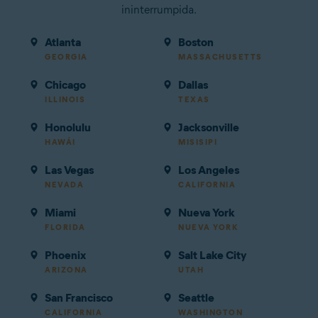
ininterrumpida.
Atlanta
Boston
GEORGIA
MASSACHUSETTS
Chicago
Dallas
ILLINOIS
TEXAS
Honolulu
Jacksonville
HAWÁI
MISISIPI
Las Vegas
Los Angeles
NEVADA
CALIFORNIA
Miami
Nueva York
FLORIDA
NUEVA YORK
Phoenix
Salt Lake City
ARIZONA
UTAH
San Francisco
Seattle
CALIFORNIA
WASHINGTON