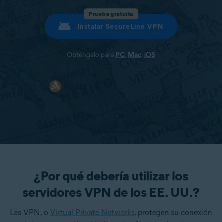
Prueba gratuita
Instalar SecureLine VPN
Obténgalo para
PC
,
Mac
,
iOS
¿Por qué debería utilizar los
servidores VPN de los EE. UU.?
Las VPN, o
Virtual Private Networks
, protegen su conexión