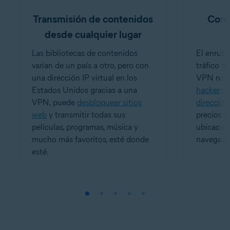
Transmisión de contenidos
Comp
desde cualquier lugar
Las bibliotecas de contenidos
El enruta
varían de un país a otro, pero con
tráfico d
una dirección IP virtual en los
VPN no s
Estados Unidos gracias a una
hackers
.
VPN, puede
desbloquear sitios
dirección
web
y transmitir todas sus
precios a
películas, programas, música y
ubicación
mucho más favoritos, esté donde
navegaci
esté.