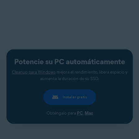
Potencie su PC automáticamente
Cleanup para Windows
mejora el rendimiento, libera espacio y
aumenta la duración de su SSD.
Instalar gratis
Obténgalo para
PC
,
Mac