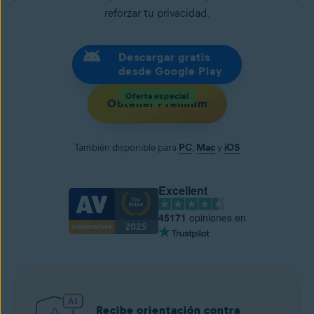
reforzar tu privacidad.
Descargar gratis
desde Google Play
Oferta especial
Obtener Premium
También disponible para
PC
,
Mac
y
iOS
Excellent
45171
opiniones en
Recibe orientación contra