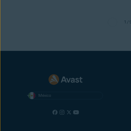
1 / 
México