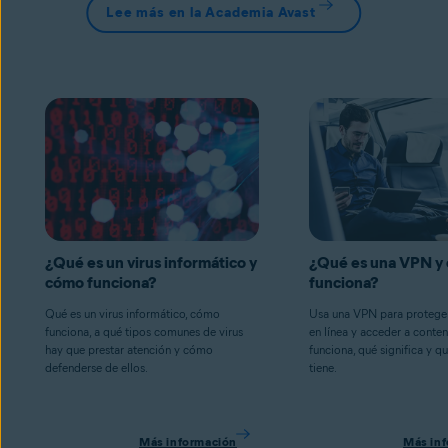
Lee más en la Academia Avast
¿Qué es un virus informático y
¿Qué es una VPN y
cómo funciona?
funciona?
Qué es un virus informático, cómo
Usa una VPN para proteger
funciona, a qué tipos comunes de virus
en línea y acceder a cont
hay que prestar atención y cómo
funciona, qué significa y q
defenderse de ellos.
tiene.
Más información
Más in