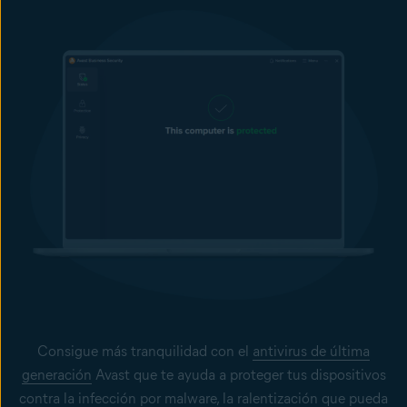
Bloquea el acceso de aplicaciones no autorizadas y del malware
a las webcams de los dispositivos Windows de tus trabajadores
sin tu consentimiento.
Protege tus contraseñas
Evita la modificación o el robo de las contraseñas almacenadas
en el navegador.
Protección contra sitios web falsos y phishing
Sitio web legítimo ayuda a mantener a tus usuarios alejados de
sitios falsos y de phishing diseñados para robar datos
confidenciales como nombres de usuario, contraseñas e
información de tarjetas de crédito. Se ha diseñado para
proteger a los usuarios contra el secuestro de DNS (sistema de
nombres de dominio) y asegurar el acceso al sitio web que
deseas visitar.
Consigue más tranquilidad con el
antivirus de última
generación
Avast que te ayuda a proteger tus dispositivos
contra la infección por malware, la ralentización que pueda