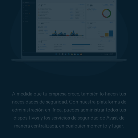
la explotación de las vulnerabilidades del Protocolo de escritorio
remoto (RDP) y los ataques de fuerza bruta. De esta forma,
contribuye a evitar la filtración de datos de los ordenadores de
tu empresa.
Protección contra la filtración de datos sin conexión
Con nuestra función Protección de USB, puedes evitar que los
empleados utilicen dispositivos USB para filtrar archivos
sensibles o confidenciales, y bloquear el uso de unidades flash
no autorizadas.
Mantén más seguras tus contraseñas
Protege las contraseñas guardadas en el navegador de tus
trabajadores contra el robo.
A medida que tu empresa crece, también lo hacen tus
Amplía la protección de tus datos y no pagues ningún rescate con nuestro
necesidades de seguridad. Con nuestra plataforma de
servicio complementario de Copia de seguridad en la nube, administrado
administración en línea, puedes administrar todos tus
desde Business Hub.
dispositivos y los servicios de seguridad de Avast de
manera centralizada, en cualquier momento y lugar.