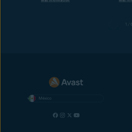
Más información
Más in
1 / 
México