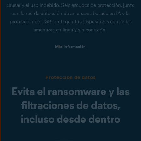
causar y el uso indebido. Seis escudos de protección, junto
con la red de detección de amenazas basada en IA y la
protección de USB, protegen tus dispositivos contra las
amenazas en línea y sin conexión.
Protección de dispositivos corporativos
Más información
Obtén seguridad permanente para proteger tus PC con
Windows, ordenadores Mac y servidores Windows contra virus,
spyware, phishing, ransomware y otras ciberamenazas.
Protección contra archivos, correos electrónicos y sitios web
Protección de datos
infectados
Nuestras funciones Escudo de Archivos, Escudo de correo
Evita el ransomware y las
electrónico, Escudo Web y Sitio web legítimo ayudan a prevenir
la infección por malware o los ataques de phishing. Para ayudar
filtraciones de datos,
a proteger a los usuarios contra las ciberamenazas emergentes,
se han implementado el Escudo de comportamiento y la
incluso desde dentro
CyberCapture, con tecnología de inteligencia artificial.
Protección de USB
Evita que los trabajadores utilicen dispositivos de