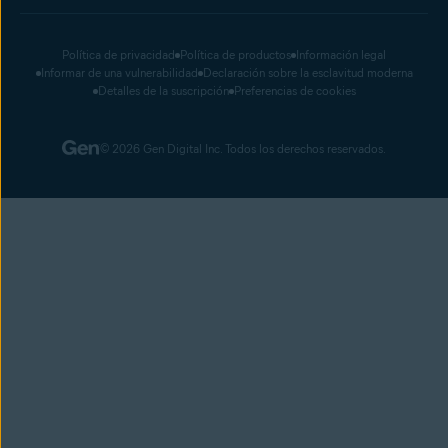
Política de privacidad
Política de productos
Información legal
Informar de una vulnerabilidad
Declaración sobre la esclavitud moderna
Detalles de la suscripción
Preferencias de cookies
© 2026 Gen Digital Inc. Todos los derechos reservados.