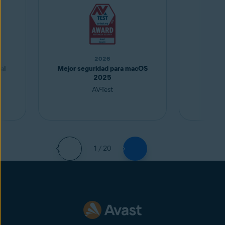
2026
al
Mejor seguridad para macOS
Mejor
2025
AV-Test
1 / 20