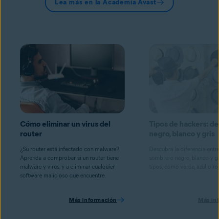
Lea más en la Academia Avast
Cómo eliminar un virus del
Tipos de hackers: d
router
negro, blanco y gris
¿Su router está infectado con malware?
Descubra la diferencia entr
Aprenda a comprobar si un router tiene
sombrero negro, blanco y gr
malware y virus, y a eliminar cualquier
tipos, como verde, azul o ro
software malicioso que encuentre.
Más información
Más in