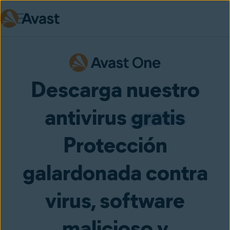
Skip to main content
Descarga nuestro
antivirus
gratis
Protección
galardonada contra
virus, software
malicioso y