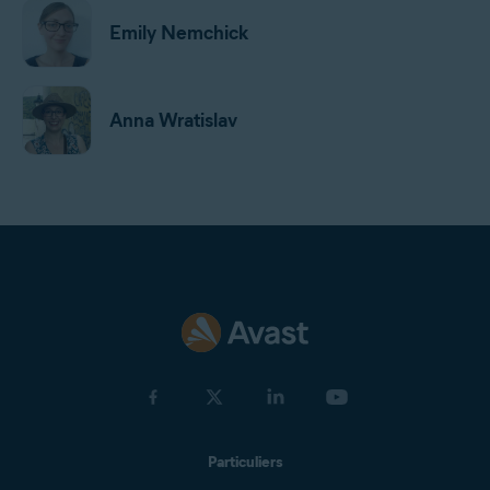
Emily Nemchick
Anna Wratislav
Jan Mazal
Gordon Daniell
Jeremy Coppock
Particuliers
Michelle Robins