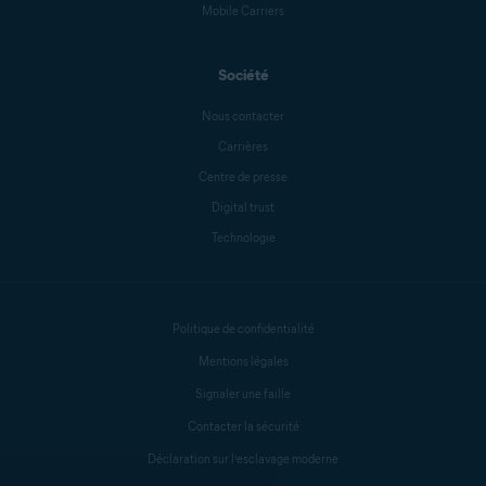
Sandro Villinger
Mobile Carriers
Société
Mike Polacko
Nous contacter
Carrières
Centre de presse
Sander van Hezik
Digital trust
Technologie
Carly Burdova
Politique de confidentialité
Danielle Bodnar
Mentions légales
Signaler une faille
Contacter la sécurité
Anthony Freda
Déclaration sur l’esclavage moderne