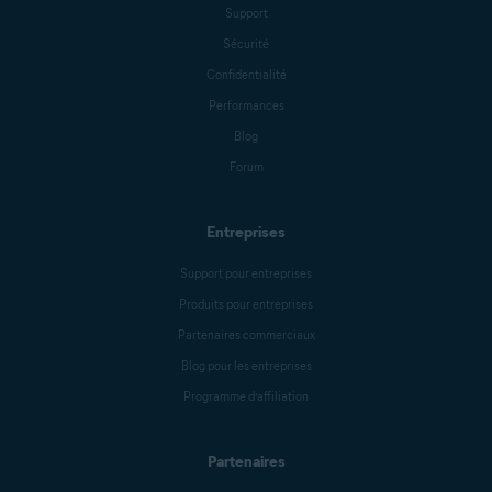
Support
Sécurité
Benjamin Gorman
Confidentialité
Performances
Blog
Jessica Valasek Estenssoro
Forum
Entreprises
Melanie Weber
Support pour entreprises
Produits pour entreprises
Crissy Joshua
Partenaires commerciaux
Blog pour les entreprises
Programme d’affiliation
Antoinette Cocorinos
Partenaires