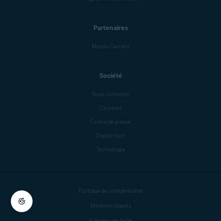
Partenaires
Mobile Carriers
Société
Nous contacter
Carrières
Centre de presse
Digital trust
Technologie
Politique de confidentialité
Mentions légales
Signaler une faille