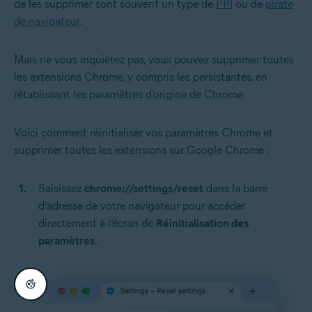
de les supprimer sont souvent un type de
PPI
ou de
pirate
de navigateur
.
Mais ne vous inquiétez pas, vous pouvez supprimer toutes
les extensions Chrome, y compris les persistantes, en
rétablissant les paramètres d’origine de Chrome.
Voici comment réinitialiser vos paramètres Chrome et
supprimer toutes les extensions sur Google Chrome :
Saisissez
chrome://settings/reset
dans la barre
d’adresse de votre navigateur pour accéder
directement à l’écran de
Réinitialisation des
paramètres
.