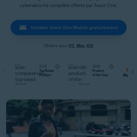
cybersécurité complète offerte par Avast One.
Installer Avast One Mobile gratuitement
Obtenir pour
PC
,
Mac
,
iOS
2025
2026
Top Rated
Product
Product
of the Year