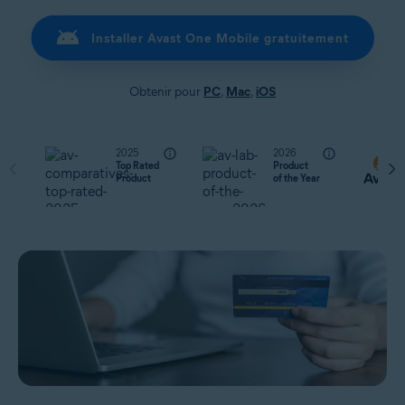
Installer Avast One Mobile gratuitement
Obtenir pour
PC
,
Mac
,
iOS
2025
2026
Top Rated
Product
Product
of the Year