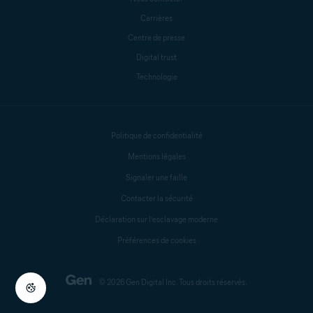
Carrières
Centre de presse
Digital trust
Technologie
Politique de confidentialité
Mentions légales
Signaler une faille
Contacter la sécurité
Déclaration sur l’esclavage moderne
Préférences de cookies
© 2026 Gen Digital Inc. Tous droits réservés.