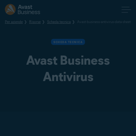
Per aziende
Risorse
Scheda tecnica
Avast-business-antivirus-data-sheet
SCHEDA TECNICA
Avast Business
Antivirus