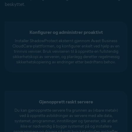
beskyttet.
Konfigurer og administrer proaktivt
Installer ShadowProtect eksternt gjennom Avast Business
CloudCare-plattformen, og konfigurer enkelt ved hjelp av en
trinnvis veiviser. Bruk veiviseren til å opprette en fullstendig
sikkerhetskopi av serveren, og planlegg deretter regelmessig
sikkerhetskopiering av endringer etter bedriftens behov.
Gjenopprett raskt servere
Du kan gjenopprette servere fra grunnen av («bare metal»)
ved å opprette avbildninger av servere med alle data,
systemet, programmer, innstillinger og tjenester, slik at det
ikke er nødvendig å bygge systemet på og installere
programmere og drivere på nytt hvis katastrofen inntreffer.