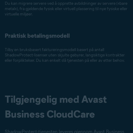
Du kan migrere servere ved å opprette avbildninger av servere («bare
metal»), fra gjeldende fysisk eller virtuell plassering til nye fysiske eller
virtuelle miljøer.
Praktisk betalingsmodell
Tilby en bruksbasert faktureringsmodell basert på antall
ShadowProtect-lisenser uten skjulte gebyrer, langsiktige kontrakter
eller forpliktelser. Du kan enkelt slå tjenesten på eller av etter behov.
Tilgjengelig med Avast
Business CloudCare
ShadowProtect-tjenesten leveres gjennom Avast Business