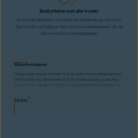
Beskyttelse mot alle trusler
Smart Life beskytter mot både eksisterende og nye (zero-
day) trusler ved hjelp av den store trusseldatabasen vår og
stor evne til trusseloppdagelse.
Sikkerhetshjørne
Vanlige typer angrep omfatter bruk av mellommann, løsepengevirus,
DNS-forfalskning, tjenestenekt (DDoS), ekstern tilgang og phishing.
Flere av disse angrepene utnytter vanlige sårbarheter på enheter og
bruker dem til å kapre nettverksforbindelser og stjele informasjon. Les
mer om forskjellige typer sikkerhetstrusler og hvordan du kan
Vis mer
beskytte deg mot dem.