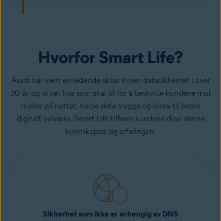
tenåringene som ble spurt: Internettavhengighet (63 %), utsetting av
gjøremål (68 %) og søvnproblemer (78 %).
Hvorfor Smart Life?
Avast har vært en ledende aktør innen datasikkerhet i over
30 år, og vi vet hva som skal til for å beskytte kundene mot
trusler på nettet, holde data trygge og bidra til bedre
digitalt velvære. Smart Life tilfører kundene dine denne
kunnskapen og erfaringen.
Sikkerhet som ikke er avhengig av DNS