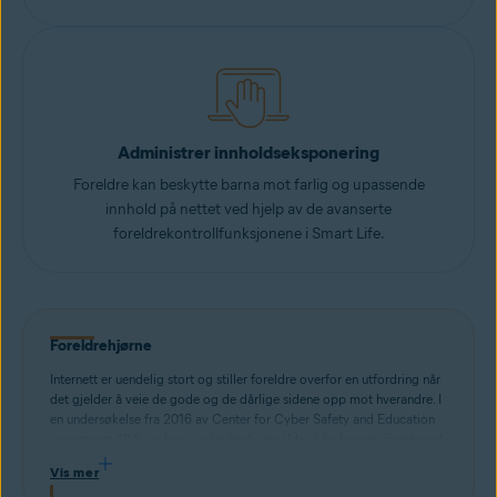
Administrer innholdseksponering
Foreldre kan beskytte barna mot farlig og upassende
innhold på nettet ved hjelp av de avanserte
foreldrekontrollfunksjonene i Smart Life.
Foreldrehjørne
Internett er uendelig stort og stiller foreldre overfor en utfordring når
det gjelder å veie de gode og de dårlige sidene opp mot hverandre. I
en undersøkelse fra 2016 av Center for Cyber Safety and Education
innrømmet 40 % av barn under tenåringsalder å ha kommunisert med
fremmede på nettet. En intern undersøkelse fra Avast viste at
Vis mer
overdreven bruk av skjermer førte til flere problemer ifølge