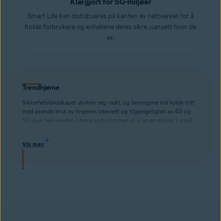
Klargjort for 5G-miljøer
Smart Life kan distribueres på kanten av nettverket for å
holde forbrukere og enhetene deres sikre, uansett hvor de
er.
Trendhjørne
Sikkerhetslandskapet utvikler seg raskt, og løsningene må holde tritt
med økende bruk av tingenes internett og tilgjengelighet av 4G og
5G over hele verden. I årene som kommer vil vi se en økning i antall
enheter og enhetstyper, økende krav til båndbredde per enhet og
høyere mobilitet på tilkoblede enheter. Disse utfordringene krever at
Vis mer
sikkerhetsløsningene må ta høyde for skalerbarhet, effektivitet og
interoperabilitet mellom alle enheter og nettverk.