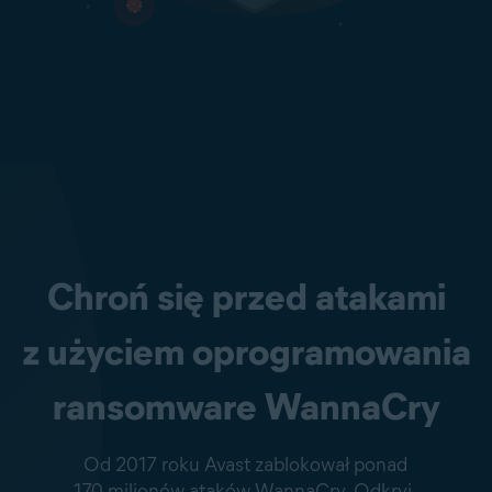
Chroń się przed atakami
z użyciem oprogramowania
ransomware WannaCry
Od 2017 roku Avast zablokował ponad
170 milionów ataków WannaCry. Odkryj,