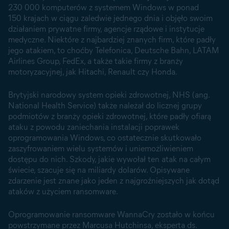
230 000 komputerów z systemem Windows w ponad
150 krajach w ciągu zaledwie jednego dnia i objęło swoim
działaniem prywatne firmy, agencje rządowe i instytucje
medyczne. Niektóre z najbardziej znanych firm, które padły
jego atakiem, to choćby Telefonica, Deutsche Bahn, LATAM
Airlines Group, FedEx, a także takie firmy z branży
motoryzacyjnej, jak Hitachi, Renault czy Honda.
Brytyjski narodowy system opieki zdrowotnej, NHS (ang.
National Health Service) także należał do licznej grupy
podmiotów z branży opieki zdrowotnej, które padły ofiarą
ataku z powodu zaniechania instalacji poprawek
oprogramowania Windows, co ostatecznie skutkowało
zaszyfrowaniem wielu systemów i uniemożliwieniem
dostępu do nich. Szkody, jakie wywołał ten atak na całym
świecie, szacuje się na miliardy dolarów. Opisywane
zdarzenie jest znane jako jeden z najgroźniejszych jak dotąd
ataków z użyciem ransomware.
Oprogramowanie ransomware WannaCry zostało w końcu
powstrzymane przez Marcusa Hutchinsa, eksperta ds.