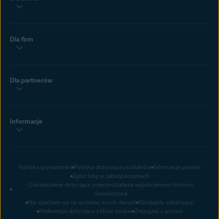
Dla firm
Dla partnerów
Informacje
Polityka prywatności
Polityka dotycząca produktów
Informacje prawne
Zgłoś lukę w zabezpieczeniach
Oświadczenie dotyczące przeciwdziałania współczesnym formom
niewolnictwa
Nie zgadzam się na sprzedaż moich danych
Szczegóły subskrypcji
Preferencje dotyczące plików cookie
Zrezygnuj z umowy