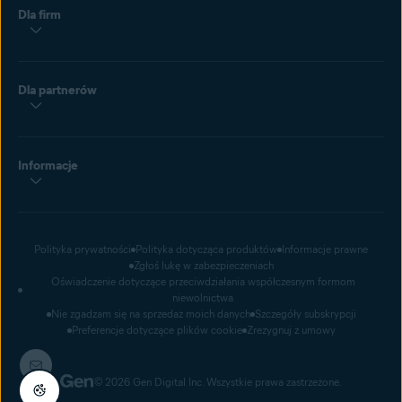
Dla firm
Dla partnerów
Informacje
Polityka prywatności
Polityka dotycząca produktów
Informacje prawne
Zgłoś lukę w zabezpieczeniach
Oświadczenie dotyczące przeciwdziałania współczesnym formom
niewolnictwa
Nie zgadzam się na sprzedaż moich danych
Szczegóły subskrypcji
Preferencje dotyczące plików cookie
Zrezygnuj z umowy
© 2026 Gen Digital Inc. Wszystkie prawa zastrzeżone.