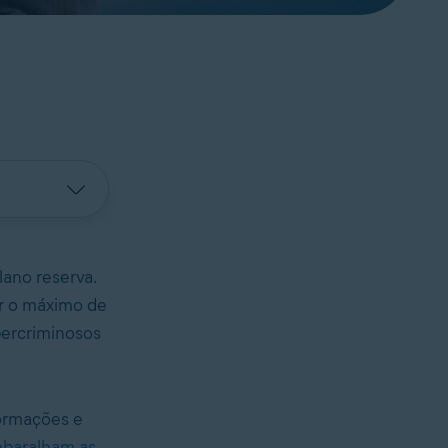
lano reserva.
er o máximo de
bercriminosos
formações e
mbaralham as