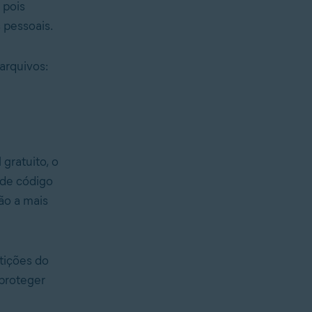
 pois
 pessoais.
arquivos:
gratuito, o
 de código
ão a mais
rtições do
 proteger