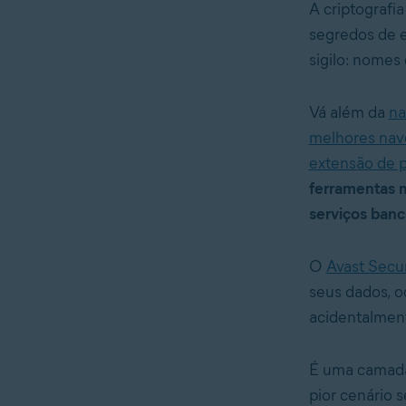
A criptografi
segredos de 
sigilo: nomes 
Vá além da
na
melhores nav
extensão de p
ferramentas m
serviços banc
O
Avast Secu
seus dados, o
acidentalment
É uma camada
pior cenário 