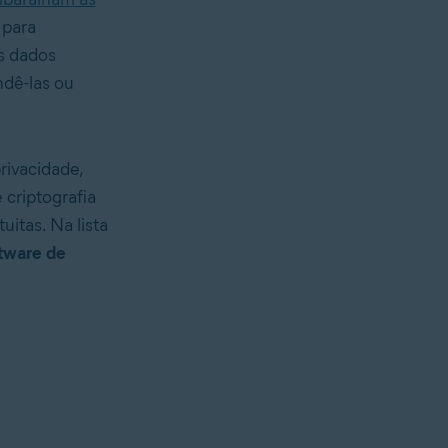
 para
s dados
ndê-las ou
rivacidade,
 criptografia
itas. Na lista
tware de