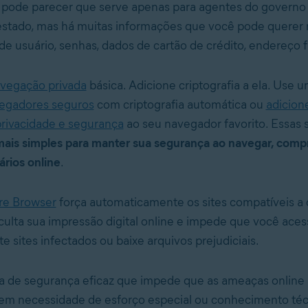
a pode parecer que serve apenas para agentes do governo
estado, mas há muitas informações que você pode querer
de usuário, senhas, dados de cartão de crédito, endereço fí
vegação privada
básica. Adicione criptografia a ela. Use 
egadores seguros
com criptografia automática ou
adicion
rivacidade e segurança
ao seu navegador favorito. Essas 
ais simples para manter sua segurança ao navegar, compr
ários online
.
re Browser
força automaticamente os sites compatíveis a c
culta sua impressão digital online e impede que você aces
e sites infectados ou baixe arquivos prejudiciais.
 de segurança eficaz que impede que as ameaças online 
sem necessidade de esforço especial ou conhecimento téc