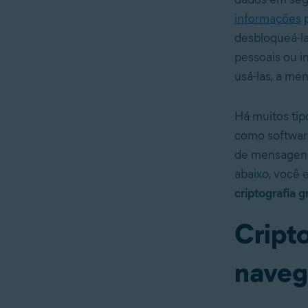
informações
p
desbloqueá-las
pessoais ou i
usá-las, a m
Há muitos tip
como software
de mensagens 
abaixo, você 
criptografia 
Cripto
naveg