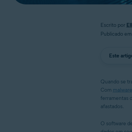
Escrito por
El
Publicado em 
Este arti
Quando se tr
Com
malwar
ferramentas d
afastados.
O software de
dados em segu