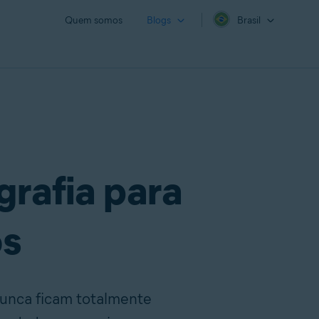
Quem somos
Blogs
Brasil
grafia para
os
unca ficam totalmente