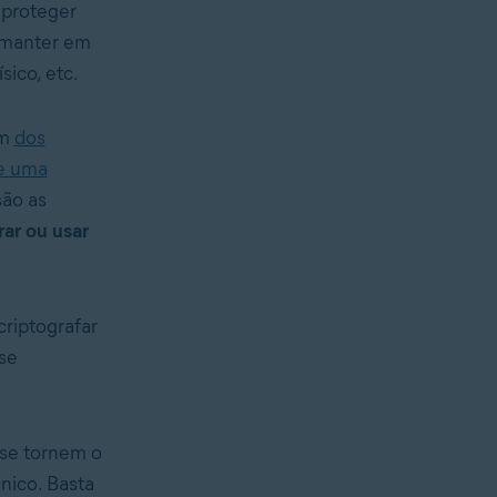
 proteger
 manter em
sico, etc.
um
dos
e uma
são as
ar ou usar
riptografar
se
se tornem o
nico. Basta