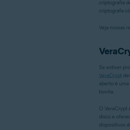
criptografia 
criptografa c
Veja nossas r
VeraCr
Se estiver pr
VeraCrypt
dev
aberto é uma 
bonita.
O VeraCrypt ad
disco e ofere
dispositivos