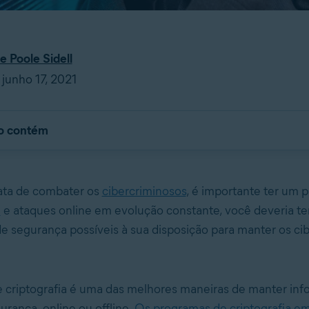
le Poole Sidell
junho 17, 2021
go contém
ata de combater os
cibercriminosos
, é importante ter um p
e
e ataques online em evolução constante, você deveria t
e segurança possíveis à sua disposição para manter os ci
 criptografia é uma das melhores maneiras de manter in
rança, online ou offline.
Os programas de criptografia e