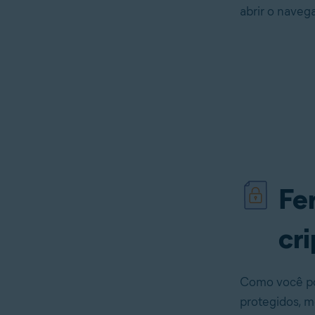
abrir o naveg
Fe
cri
Como você po
protegidos, m