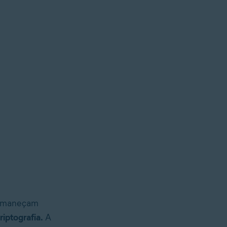
ermaneçam
iptografia.
A