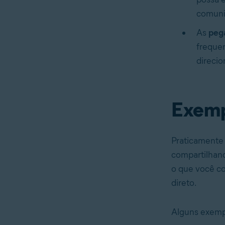
comunic
As
pega
frequen
direcio
Exemp
Praticamente 
compartilhand
o que você c
direto.
Alguns exempl