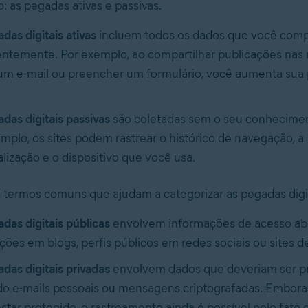
 as pegadas ativas e passivas.
adas
digitais ativas
incluem todos os dados que você compa
ntemente. Por exemplo, ao compartilhar publicações nas r
um e-mail ou preencher um formulário, você aumenta sua 
das digitais passivas
são coletadas sem o seu conheciment
mplo, os sites podem rastrear o histórico de navegação, a
lização e o dispositivo que você usa.
 termos comuns que ajudam a categorizar as pegadas digit
das digitais públicas
envolvem informações de acesso ab
ções em blogs, perfis públicos em redes sociais ou sites de
das digitais privadas
envolvem dados que deveriam ser pr
do e-mails pessoais ou mensagens criptografadas. Embor
star protegido, o rastreamento ainda é possível pelo fato 