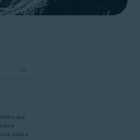
e dados que
ação e
você visita e