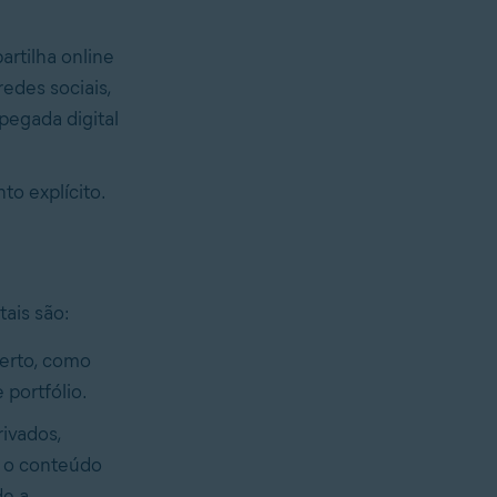
rtilha online
edes sociais,
pegada digital
o explícito.
ais são:
erto, como
 portfólio.
ivados,
a o conteúdo
de a