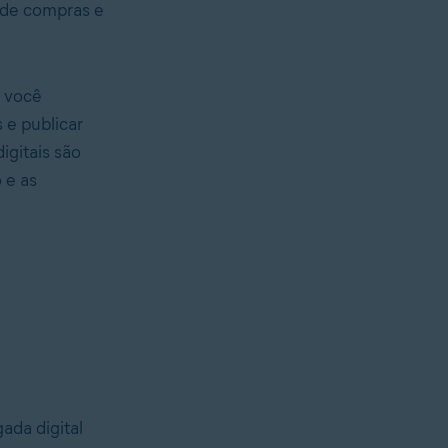
s de compras e
, você
 e publicar
igitais são
 e as
ada digital