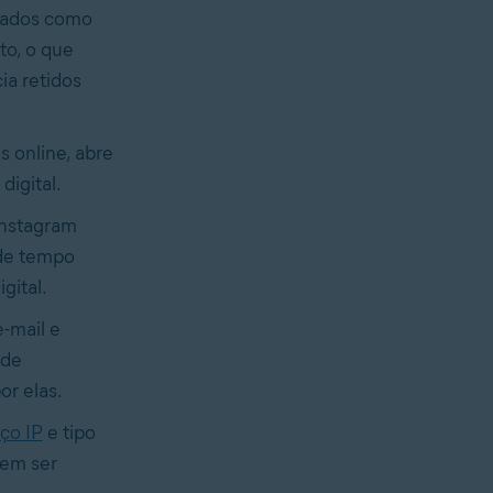
dados como
to, o que
ia retidos
 online, abre
digital.
Instagram
 de tempo
gital.
-mail e
 de
r elas.
ço IP
e tipo
dem ser