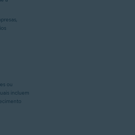
presas,
ios
tes ou
tuais incluem
hecimento