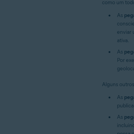
como um todo:
As
peg
conscie
enviar 
ativa.
As
pega
Por exe
geoloca
Alguns outros
As
pega
publica
As
pega
incluin
possa e