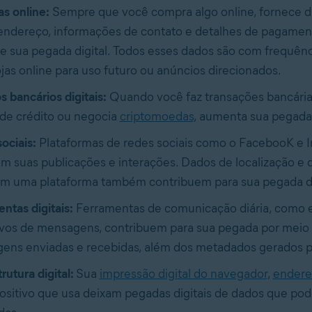
s online:
Sempre que você compra algo online, fornece 
endereço, informações de contato e detalhes de pagamen
 sua pegada digital. Todos esses dados são com frequênc
ojas online para uso futuro ou anúncios direcionados.
s bancários digitais:
Quando você faz transações bancárias
de crédito ou negocia
criptomoedas
, aumenta sua pegada 
ociais:
Plataformas de redes sociais como o FacebooK e 
am suas publicações e interações. Dados de localização e
em uma plataforma também contribuem para sua pegada di
ntas digitais:
Ferramentas de comunicação diária, como e
ivos de mensagens, contribuem para sua pegada por meio
ens enviadas e recebidas, além dos metadados gerados po
trutura digital:
Sua
impressão digital do navegador
,
endere
ositivo que usa deixam pegadas digitais de dados que po