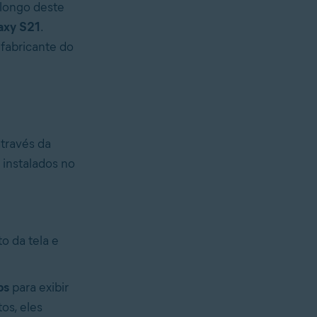
 longo deste
axy S21
.
fabricante do
través da
instalados no
to da tela e
ps
para exibir
os, eles