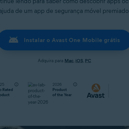
ntinue lendo para saber como descobrir apps o
ajuda de um app de segurança móvel premiado
Instalar o Avast One Mobile grátis
Adquira para
Mac
,
iOS
,
PC
25
2026
p Rated
Product
oduct
of the Year