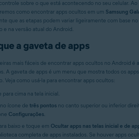
e controle sobre o que está acontecendo no seu celular. Ao
raremos como encontrar apps ocultos em um
Samsung Gal
e que as etapas podem variar ligeiramente com base no 
o e na versão atual do Android.
fique a gaveta de apps
ras mais fáceis de encontrar apps ocultos no Android é a
s. A gaveta de apps é um menu que mostra todos os apps 
vo. Veja como usá-la para encontrar apps ocultos:
 para cima na tela inicial.
no ícone de
três pontos
no canto superior ou inferior direi
ione
Configurações
.
ara baixo e toque em
Ocultar apps nas telas inicial e de ap
blioteca completa de apps instalados. Se houver apps ocult