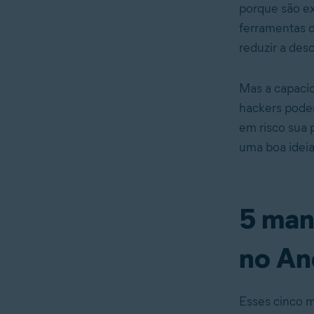
porque são ex
ferramentas d
reduzir a des
Mas a capacid
hackers pode
em risco sua 
uma boa ideia
5 man
no An
Esses cinco m