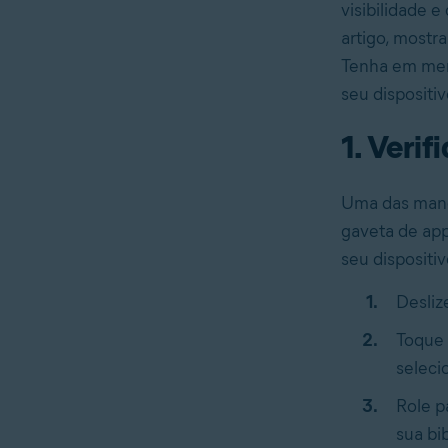
visibilidade 
artigo, most
Tenha em ment
seu dispositiv
1. Veri
Uma das manei
gaveta de app
seu dispositi
Deslize
Toque 
selec
Role p
sua bi