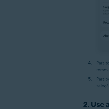
Para t
removê
Para o
seleçã
2. Use 