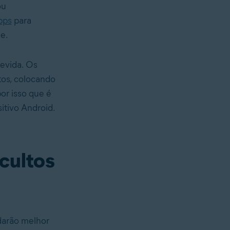
ou
pps
para
de.
evida. Os
os, colocando
or isso que é
itivo Android.
cultos
darão melhor