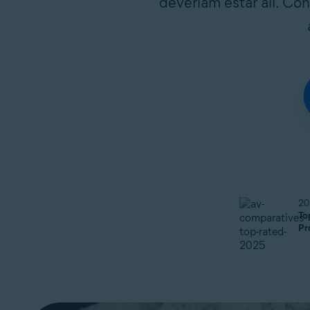
deveriam estar ali. Co
20
To
Pr