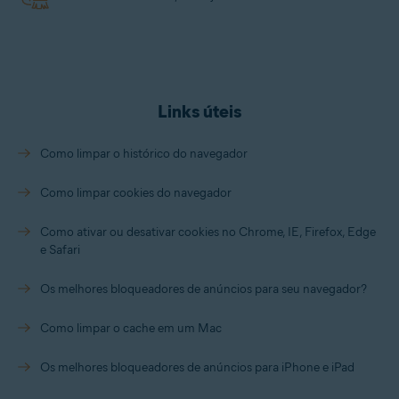
softwares indesejados pré-carregados, histórico de
chamadas, arquivos temporários e fotos
desfocadas. Baixe o
Avast Cleanup para Android
e
aproveite mais espaço, velocidade e duração de
bateria para seu telefone ou tablet Android.
Links úteis
Como limpar o histórico do navegador
Como limpar cookies do navegador
Como ativar ou desativar cookies no Chrome, IE, Firefox, Edge
e Safari
Os melhores bloqueadores de anúncios para seu navegador?
Como limpar o cache em um Mac
Os melhores bloqueadores de anúncios para iPhone e iPad