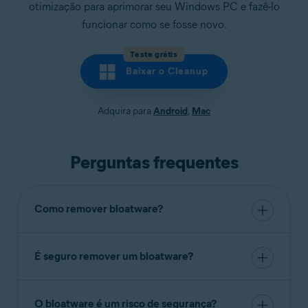
otimização para aprimorar seu Windows PC e fazê-lo
funcionar como se fosse novo.
Teste grátis
Baixar o Cleanup
Adquira para
Android
,
Mac
Perguntas frequentes
Como remover bloatware?
Você pode remover
bloatwares
fazendo uma
busca por eles em todas as pastas de seu
É seguro remover um bloatware?
computador e desinstalando aplicativos antigos
Sim! Bloatwares, também conhecidos como
ou não utilizados. Mas bloatwares também podem
“junkwares”, são, por definição, desnecessários. É
estar ocultos em barras de ferramentas, adwares e
O bloatware é um risco de segurança?
seguro e recomendado remover bloatwares