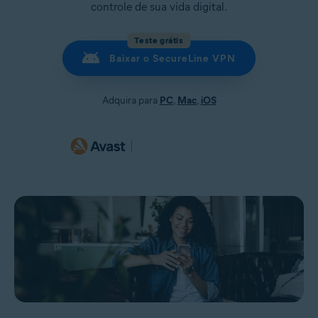
controle de sua vida digital.
Teste grátis
Baixar o SecureLine VPN
Adquira para
PC
,
Mac
,
iOS