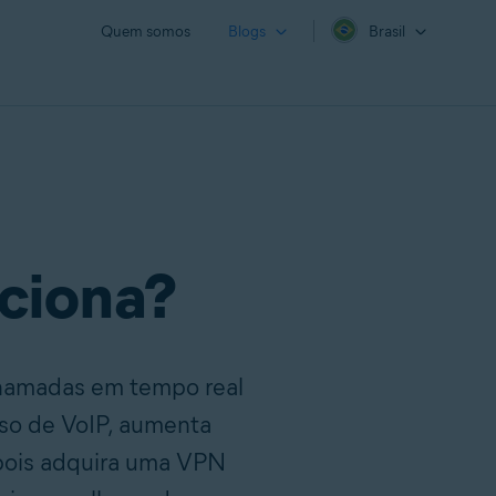
Quem somos
Blogs
Brasil
nciona?
chamadas em tempo real
uso de VoIP, aumenta
epois adquira uma VPN