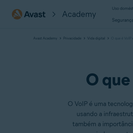
Uso domést
Academy
Seguranç
Avast Academy
Privacidade
Vida digital
O que é VoIP 
O que 
O VoIP é uma tecnolog
usando a infraestru
também a importância