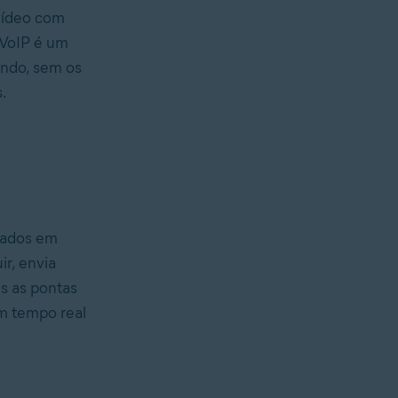
vídeo com
 VoIP é um
undo, sem os
.
 dados em
r, envia
s as pontas
m tempo real