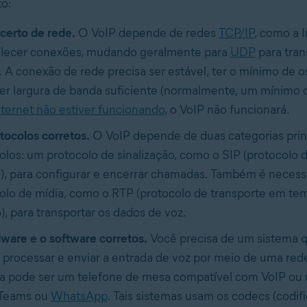
o:
 certo de rede.
O VoIP depende de redes
TCP/IP
, como a I
lecer conexões, mudando geralmente para
UDP
para tran
. A conexão de rede precisa ser estável, ter o mínimo de o
er largura de banda suficiente (normalmente, um mínimo d
nternet não estiver funcionando
, o VoIP não funcionará.
tocolos corretos.
O VoIP depende de duas categorias prin
olos: um protocolo de sinalização, como o SIP (protocolo d
), para configurar e encerrar chamadas. Também é necess
olo de mídia, como o RTP (protocolo de transporte em tem
), para transportar os dados de voz.
ware e o software corretos.
Você precisa de um sistema 
, processar e enviar a entrada de voz por meio de uma red
a pode ser um telefone de mesa compatível com VoIP ou
Teams ou
WhatsApp
. Tais sistemas usam os codecs (codif