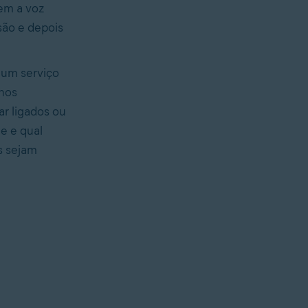
em a voz
são e depois
 um serviço
nos
r ligados ou
e e qual
s sejam