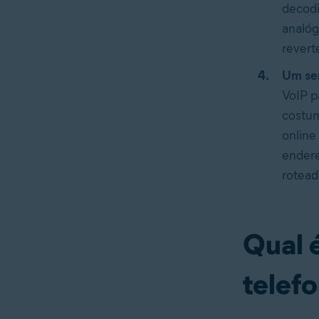
decodi
analóg
revert
Um ser
VoIP p
costum
online
endere
rotead
Qual é
telefo