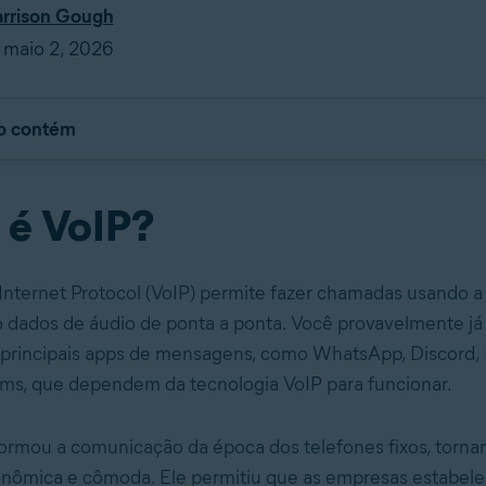
rrison Gough
 maio 2, 2026
go contém
 é VoIP?
Internet Protocol (VoIP) permite fazer chamadas usando a 
 dados de áudio de ponta a ponta. Você provavelmente já
 principais apps de mensagens, como WhatsApp, Discord,
ms, que dependem da tecnologia VoIP para funcionar.
ormou a comunicação da época dos telefones fixos, torna
conômica e cômoda. Ele permitiu que as empresas estabe