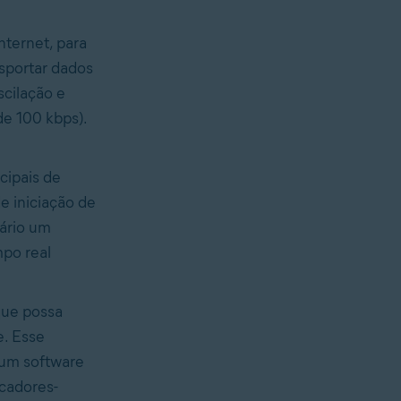
nternet, para
sportar dados
scilação e
e 100 kbps).
cipais de
e iniciação de
ário um
po real
que possa
e. Esse
 um software
icadores-