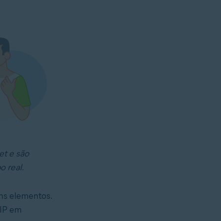
et e são
 real.
ns elementos.
oIP em