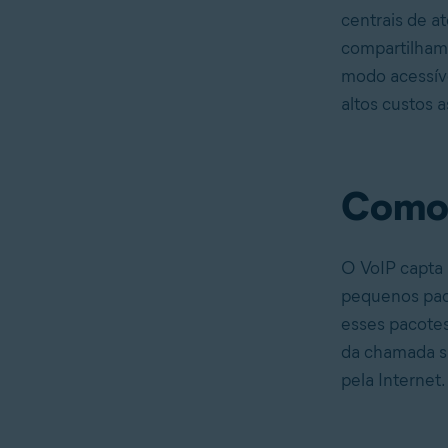
centrais de a
compartilhame
modo acessív
altos custos 
Como 
O VoIP capta 
pequenos paco
esses pacotes
da chamada s
pela Internet.