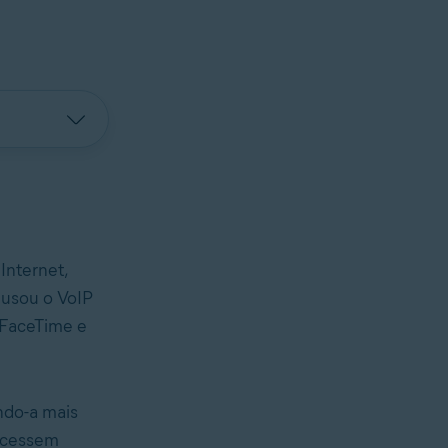
Internet,
 usou o VoIP
 FaceTime e
ndo-a mais
lecessem