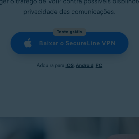
ger o tráfego de VoIP contra possíveis bisbilho
privacidade das comunicações.
Teste grátis
Baixar o SecureLine VPN
Adquira para
iOS
,
Android
,
PC