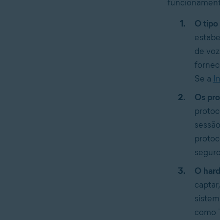
funcionament
O tipo
estabe
de voz
fornec
Se a
I
Os pro
protoc
sessão
protoc
seguro
O hard
captar
sistem
como 