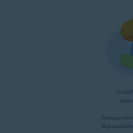
O VoIP 
reagr
Para que um s
Veja uma brev