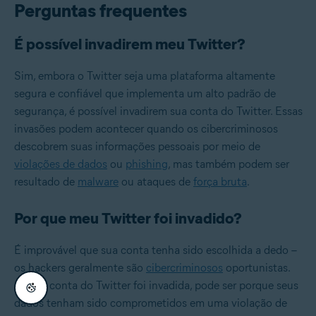
Perguntas frequentes
É possível invadirem meu Twitter?
Sim, embora o Twitter seja uma plataforma altamente
segura e confiável que implementa um alto padrão de
segurança, é possível invadirem sua conta do Twitter. Essas
invasões podem acontecer quando os cibercriminosos
descobrem suas informações pessoais por meio de
violações de dados
ou
phishing
, mas também podem ser
resultado de
malware
ou ataques de
força bruta
.
Por que meu Twitter foi invadido?
É improvável que sua conta tenha sido escolhida a dedo –
os hackers geralmente são
cibercriminosos
oportunistas.
Se sua conta do Twitter foi invadida, pode ser porque seus
dados tenham sido comprometidos em uma violação de