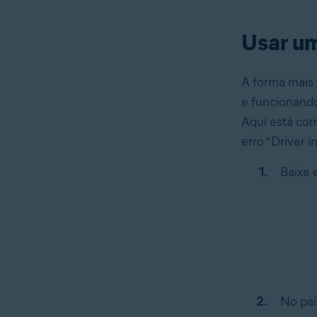
Usar um
A forma mais 
e funcionando
Aqui está com
erro “Driver 
Baixe 
No pai