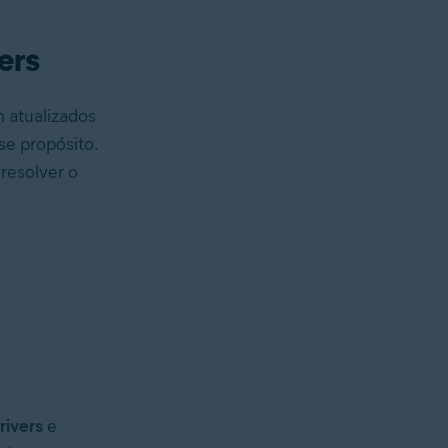
ers
m atualizados
se propósito.
resolver o
rivers
e