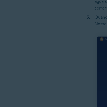
aguard
corrom
Quando
Nessa 