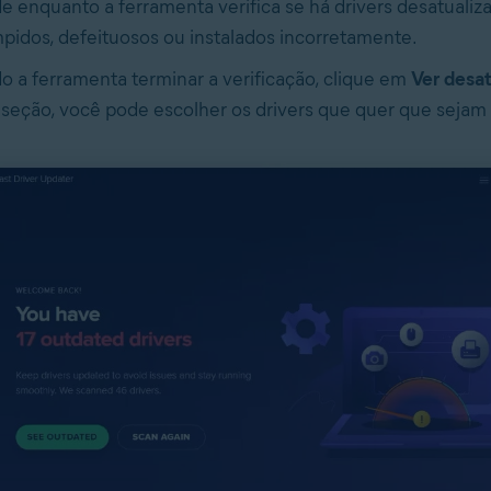
e enquanto a ferramenta verifica se há drivers desatualiz
pidos, defeituosos ou instalados incorretamente.
 a ferramenta terminar a verificação, clique em
Ver desat
seção, você pode escolher os drivers que quer que sejam 