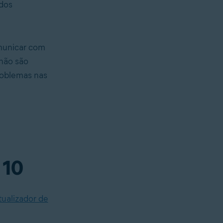
ados
municar com
 não são
roblemas nas
 10
tualizador de