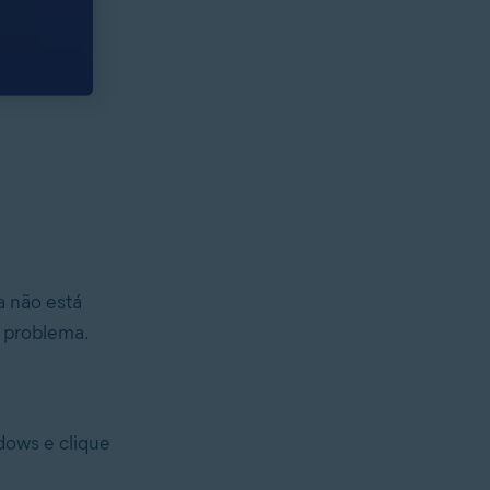
a não está
o problema.
dows e clique