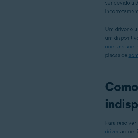
ser devido a 
incorretament
Um
driver
é u
um dispositiv
comuns some
placas de
so
Como 
indis
Para resolver
driver
automát