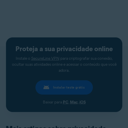
Proteja a sua privacidade online
Instale o
SecureLine VPN
para criptografar sua conexão,
ocultar suas atividades online e acessar o conteúdo que você
adora.
Instalar teste grátis
Baixar para
PC
,
Mac
,
iOS