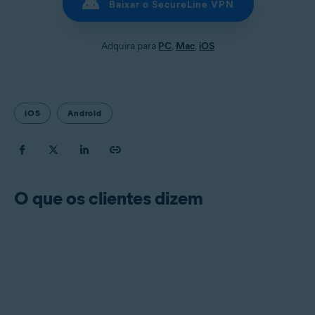
Baixar o SecureLine VPN
Adquira para
PC
,
Mac
,
iOS
iOS
Android
O que os clientes dizem