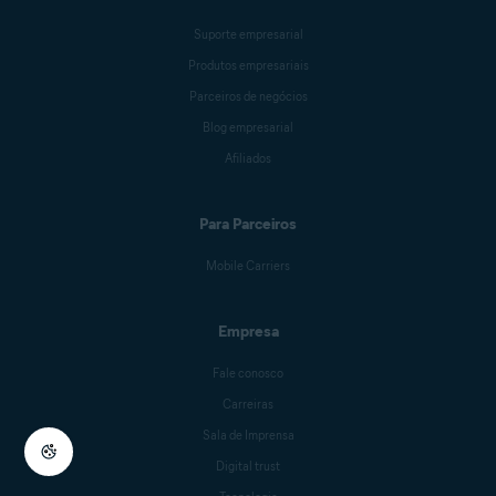
Suporte empresarial
Produtos empresariais
Parceiros de negócios
Blog empresarial
Afiliados
Para Parceiros
Mobile Carriers
Empresa
Fale conosco
Carreiras
Sala de Imprensa
Digital trust