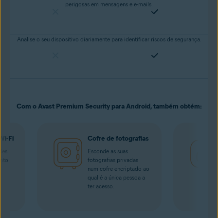
perigosas em mensagens e e-mails.
Analise o seu dispositivo diariamente para identificar riscos de segurança.
Com o Avast Premium Security para Android, também obtém:
Wi-Fi
Cofre de fotografias
des
Esconde as suas
ento
fotografias privadas
num cofre encriptado ao
qual é a única pessoa a
ter acesso.