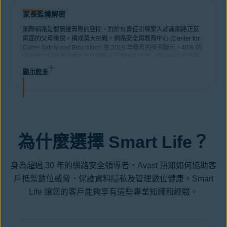
家長監護解密
網際網路是個無邊無際的空間，對於有責任引導家人認識網路正反
兩面的父母來說，構成莫大挑戰。網路安全與教育中心 (Center for
Cyber Safety and Education) 在 2016 年發表的研究顯示，40% 的
青春期前兒童承認他們曾在網路上與陌生人交談，而 Avast 內部研
究則顯示，青少年自己回報的網際網路成癮 (63%)、拖延 (68%) 和
顯示較多
睡眠障礙 (78%) 等問題，都是螢幕使用時間過長所導致。
為什麼選擇 Smart Life？
身為超過 30 年的網路安全領導者，Avast 熟知如何協助客
戶抵禦數位威脅、保護資料隱私及管理數位健康。Smart
Life 讓您的客戶能夠享有這些專業知識和經驗。