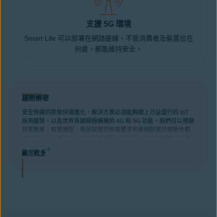
支援 5G 環境
Smart Life 可以部署在網路邊緣，不管消費者及裝置位在
何處，都能維持安全。
趨勢解密
安全保護的態勢快速進化，解決方案必須能夠跟上日益盛行的 IoT
採用趨勢，以及世界各國積極擴展的 4G 和 5G 功能。我們可以預期
裝置數量、裝置類型、每部裝置的頻寬要求和連線裝置的移動性都
會在近年內大幅提升。為了妥善應對這些挑戰，安全保護解決方案
必須具備擴充性、效率及互通性，才能運用在所有裝置與網路上。
顯示較多