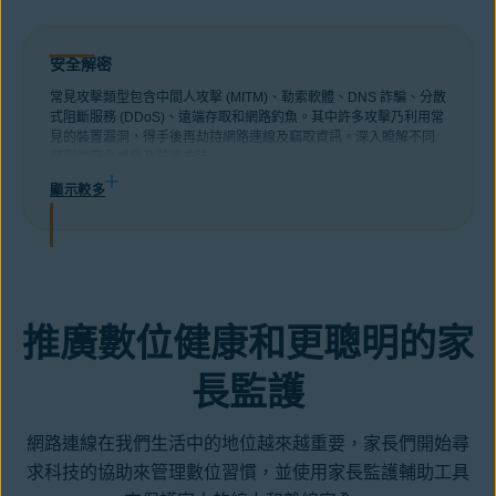
安全解密
常見攻擊類型包含中間人攻擊 (MITM)、勒索軟體、DNS 詐騙、分散
式阻斷服務 (DDoS)、遠端存取和網路釣魚。其中許多攻擊乃利用常
見的裝置漏洞，得手後再劫持網路連線及竊取資訊。深入瞭解不同
類型的安全威脅及防護方法。
顯示較多
推廣數位健康和更聰明的家
長監護
網路連線在我們生活中的地位越來越重要，家長們開始尋
求科技的協助來管理數位習慣，並使用家長監護輔助工具