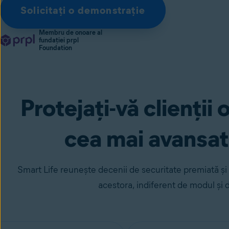
Solicitați o demonstrație
Membru de onoare al
fundației prpl
Foundation
Protejați-vă clienții
cea mai avansată
Smart Life reunește decenii de securitate premiată și d
acestora, indiferent de modul și d