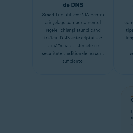
de DNS
Smart Life utilizează IA pentru
a înțelege comportamentul
com
rețelei, chiar și atunci când
tip
traficul DNS este criptat – o
ins
zonă în care sistemele de
securitate tradiționale nu sunt
s
suficiente.
P
s
c
a