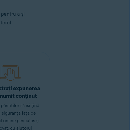
 pentru a-și
utorul
trați expunerea
anumit conținut
părinților să își țină
n siguranță față de
l online periculos și
cvat, cu ajutorul