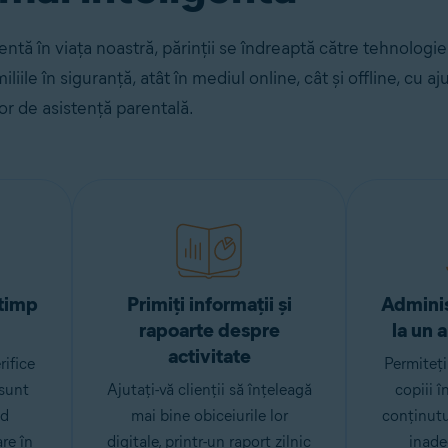
tă în viața noastră, părinții se îndreaptă către tehnologie
liile în siguranță, atât în mediul online, cât și offline, cu aj
r de asistență parentală.
 timp
Primiți informații și
Adminis
rapoarte despre
la un 
activitate
rifice
Permiteți 
sunt
Ajutați-vă clienții să înțeleagă
copiii î
nd
mai bine obiceiurile lor
conținutu
are în
digitale, printr-un raport zilnic
inade