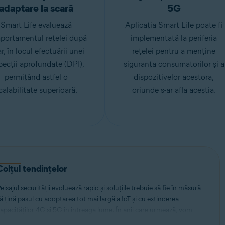
adaptare la scară
5G
Smart Life evaluează
Aplicația Smart Life poate fi
portamentul rețelei după
implementată la periferia
ar, în locul efectuării unei
rețelei pentru a menține
pecții aprofundate (DPI),
siguranța consumatorilor și a
permițând astfel o
dispozitivelor acestora,
calabilitate superioară.
oriunde s-ar afla aceștia.
Colțul tendințelor
eisajul securității evoluează rapid și soluțiile trebuie să fie în măsură
ă țină pasul cu adoptarea tot mai largă a IoT și cu extinderea
apacităților 4G și 5G în întreaga lume. În anii care urmează, vom
sista la o creștere spectaculoasă a volumului de dispozitive, a