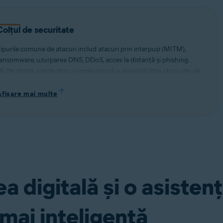
Colțul de securitate
ipurile comune de atacuri includ atacuri prin interpuși (MITM),
ansomware, uzurparea DNS, DDoS, acces la distanță și phishing.
ulte dintre aceste atacuri exploatează vulnerabilitățile obișnuite ale
ispozitivelor și le utilizează pentru a deturna conexiunile la rețea și
entru a fura informații. Citiți mai multe despre diferitele tipuri de
Afișare mai multe
menințări la adresa securității și despre modul în care puteți rămâne
rotejat.
 digitală și o asisten
mai inteligentă