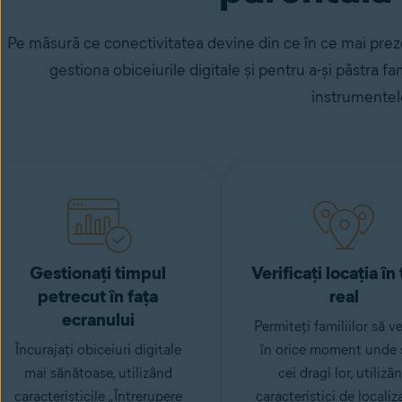
Pe măsură ce conectivitatea devine din ce în ce mai prezen
gestiona obiceiurile digitale și pentru a-și păstra fami
instrumentelo
Gestionați timpul
Verificați locația în
petrecut în fața
real
ecranului
Permiteți familiilor să ve
Încurajați obiceiuri digitale
în orice moment unde 
mai sănătoase, utilizând
cei dragi lor, utilizâ
caracteristicile „Întrerupere
caracteristici de localiz