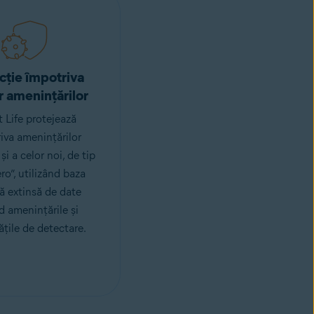
cție împotriva
r amenințărilor
 Life protejează
iva amenințărilor
și a celor noi, de tip
ro”, utilizând baza
ă extinsă de date
d amenințările și
ățile de detectare.