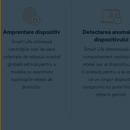
Amprentare dispozitiv
Detectarea anomali
dispozitivului
Smart Life utilizează
cantitățile mari de date
Smart Life detectează 
colectate de rețeaua noastră
comportament neobișnu
globală extinsă pentru a
rețelei sau al dispozitivu
modela cu exactitate
îl izolează, pentru a se a
topologiile rețelei de
că un singur dispozit
domiciliu.
compromis nu pune înt
rețea în pericol.