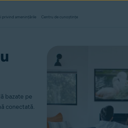
i privind amenințările
Centru de cunoștințe
cu
lă bazate pe
rnă conectată.