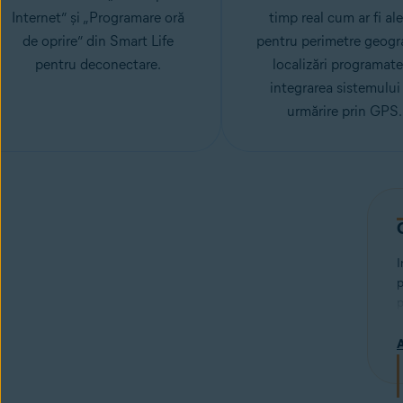
Internet” și „Programare oră
timp real cum ar fi ale
de oprire” din Smart Life
pentru perimetre geogra
pentru deconectare.
localizări programate
integrarea sistemului
urmărire prin GPS.
I
p
p
p
p
î
r
d