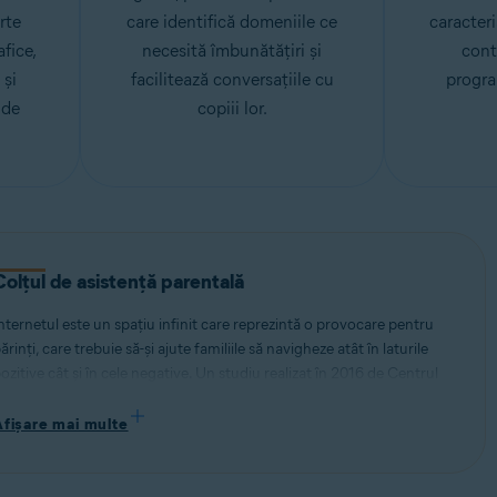
rte
care identifică domeniile ce
caracteri
fice,
necesită îmbunătățiri și
cont
 și
facilitează conversațiile cu
progra
 de
copiii lor.
Colțul de asistență parentală
nternetul este un spațiu infinit care reprezintă o provocare pentru
ărinți, care trebuie să-și ajute familiile să navigheze atât în laturile
ozitive cât și în cele negative. Un studiu realizat în 2016 de Centrul
entru siguranța și educația cibernetică a constatat că la 40% dintre
readolescenți li s-a permis să vorbească cu străini în mediul online,
Afișare mai multe
n timp ce un studiu intern al Avast a constatat că adolescenții au
aportat probleme legate de dependența de Internet (63%), de
elăsare (68%) și de tulburări de somn (78%), generate de timpul