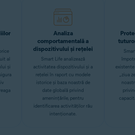
ilor
Analiza
Prote
comportamentală a
tuturo
dispozitivului și rețelei
orice
Smart
it al
Smart Life analizează
împotr
lui și
activitatea dispozitivului și a
existente 
sigura
rețelei în raport cu modele
„ziua ze
iv
istorice și baza noastră de
noastr
reaga
date globală privind
privin
amenințările, pentru
capacit
identificarea activităților rău
intenționate.