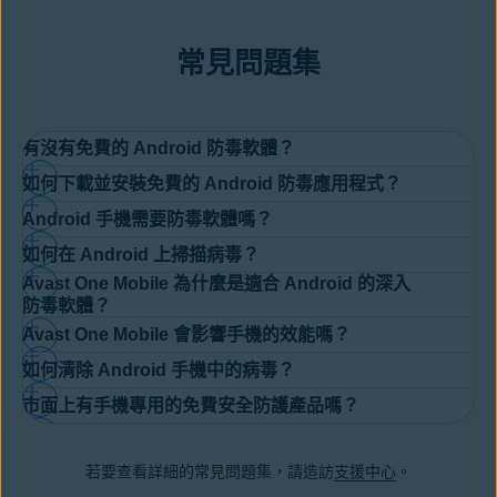
常見問題集
有沒有免費的 Android 防毒軟體？
如何下載並安裝免費的 Android 防毒應用程式？
是的，市面上的 Android 防毒選項豐富多元，保護裝置安全的功能
Android 手機需要防毒軟體嗎？
與優勢各有千秋。Avast One Mobile 是我們最頂尖的 Android 安
很簡單。請參考下方說明，瞭解如何下載 Avast One Mobile 之類
全應用程式，其提供的免費防護能為您抵禦病毒與間諜軟體。此
如何在 Android 上掃描病毒？
的免費防毒應用程式：
是的，Android 裝置或許比較不容易感染病毒，但是除了病毒之
外，它還能強化對其他惡意軟體的防護力，並內建了釋放儲存空間
Avast One Mobile 為什麼是適合 Android 的深入
外，
手機仍然會面臨其他網路威脅
的侵擾，如
廣告軟體
、
間諜軟體
的
清理工具
。我們應用程式的防詐騙功能也能協助您分辨可疑的網
前往
Google Play 商店
。
養成定期執行病毒掃描的良好習慣，不僅能避免病毒和其他惡意軟
防毒軟體？
及勒索軟體。儘管 Android 有內建的防護機制，不過在面對新型或
路訊息、優惠活動等資訊，讓您做出更安全的選擇。升級完成後，
體侵害，還能維護行動裝置整體安全。您可以使用
病毒清除工具
或
按一下「安裝」，將安全防護應用程式下載到您的裝置。
Avast One Mobile 會影響手機的效能嗎？
進階行動威脅的情況下，這些保護措施可能猶嫌不足。Avast One
您將能解鎖
Premium Security
的進階功能，像是使用 PIN 碼或指
Avast One Mobile 是目前市面上 Android 使用者專用的
免費防毒
下載免費的 Android 病毒掃描程式 (如 Avast One Mobile)。這是
設定完成後，即可執行首次的智能掃描，檢查您的裝置是否隱藏任
Mobile 提供搭載 AI 技術的詐騙防護，能協助您迴避偽造網站、可
紋將應用程式與相片上鎖，強化隱私保護。
如何清除 Android 手機中的病毒？
程式
當中，功能最完備的其中一個選擇。
它能協助您即時保護手
掃描 Android 裝置是否潛藏病毒或其他威脅最快速的方法之一。如
Avast One Mobile 不會影響您手機的效能。它會在背景執行，既
何威脅。
疑簡訊及沒興趣的優惠資訊。它能協助您提高警覺、洞燭機先，還
機或平板電腦，抵禦間諜軟體、勒索軟體及其他進階的惡意軟體類
果執行智能掃描後偵測到病毒，程式會提醒您
移除病毒
，協助您輕
市面上有手機專用的免費安全防護產品嗎？
不耗電，也不影響手機速度。如果手機速度開始變慢，請瞭解如何
能在您發現可疑或異常情況時，即時提供專業指引。
下載 Avast One Mobile。我們的 Android 防毒軟體不僅可以掃描
型。
其隨附的詐騙防護工具還能協助您偵測有風險的網路訊息、
鬆、快速地清除查獲的風險。
好了，這樣就大功告成了！
將緩慢的 Android 裝置加快
，恢復新機般的運作效率。
威脅，還能保護您不受惡意網站和連結侵害。如果您經常連接公共
優惠資訊及偽造連結。倘若您的裝置不幸遭到感染，請使用我們的
有。如果您正在尋找免費的安全防護，Avast One Mobile 是您的
Wi-Fi，它也可以幫您檢查這些網路的安全性。
免費
病毒清除工具
和
惡意軟體清除工具
，迅速消滅威脅。
若要查看詳細的常見問題集，請造訪
支援中心
。
優質首選。它可以掃描您的手機或平板電腦是否有惡意軟體，以及