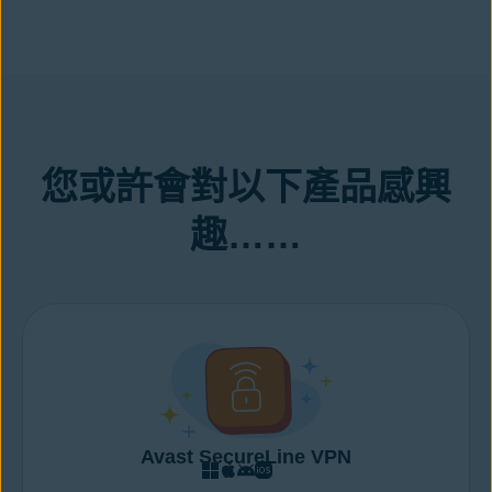
協助您即時封鎖。此外，還能監控您造訪的網站，協助您
防範詐騙
及不安全的下載內容。
倘若與電子郵件帳戶連結的密碼不幸遭到外洩，我們的應用程式也
可以傳送警示通知，讓您儘快速採取行動來維護帳戶安全。您也可
以運用安全 PIN 碼、圖案或指紋，將手機上最多 10 張相片上鎖。
不過最棒的是，所有功能皆為免費提供。
您或許會對以下產品感興
趣……
Avast SecureLine VPN